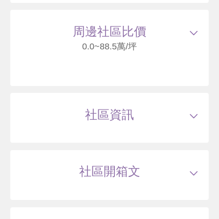
75
周邊社區比價
0.0~88.5萬/坪
文化奇蹟
新北市板橋區文化路二段
社區資訊
88
萬
.5
類型
大樓
戶數
263戶
坪數
13.26~32.87坪
30 年
13.16~39.09 坪
0 筆待售
屋齡
約28年
樓高
1~25層
社區開箱文
公設比
約--
公共設施
中庭花園,圖書室,健身房
國小學區
莒光國小
龍之邦
國中學區
江翠國中
土地分區
商業區
新北市板橋區雙十路二段
主結構
鋼骨(SC)或鋼骨混凝土,鋼骨混鋼筋混凝