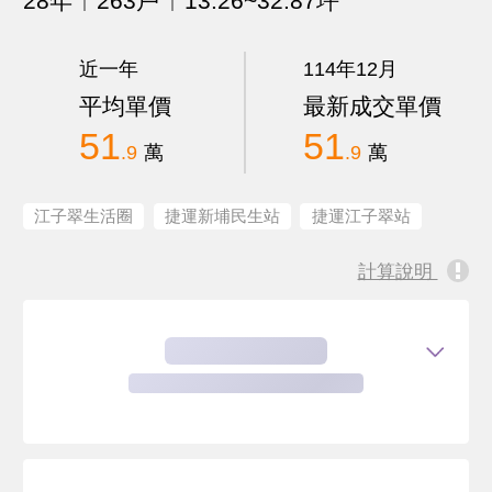
28年
263戶
13.26~32.87坪
近一年
114年12月
平均單價
最新成交單價
51
51
.9
萬
.9
萬
江子翠生活圈
捷運新埔民生站
捷運江子翠站
計算說明