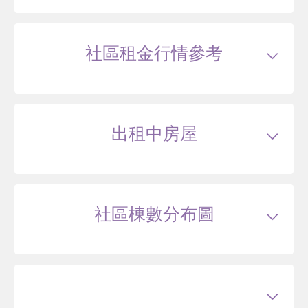
114/12
大樓
文化路二段182巷3弄50號5樓
5250
51
社區租金行情參考
.9
萬
萬 / 坪
總建坪
101.18
車位
樓層
5/25樓
出租中房屋
114/05
辦公
文化路二段182巷3弄54號20樓
2550
87
.1
萬
含車位200萬
萬 / 坪
已扣
除車位
總建坪
33.02
車位
6.03坪
樓層
20/25樓
本戶歷史交易
2
筆
交易紀錄1
112/08
較前次交易
--
社區棟數分布圖
總價
2270
萬
單價
77.4
萬/坪
當時屋齡
26
年
交易紀錄2
114/05
較前次交易
12.3%
總價
2550
萬
單價
87.1
萬/坪
當時屋齡
27.7
年