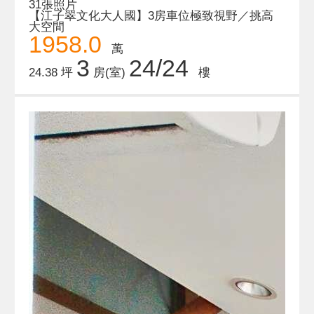
31張照片
【江子翠文化大人國】3房車位極致視野／挑高
大空間
1958.0
萬
3
24/24
24.38 坪
房(室)
樓