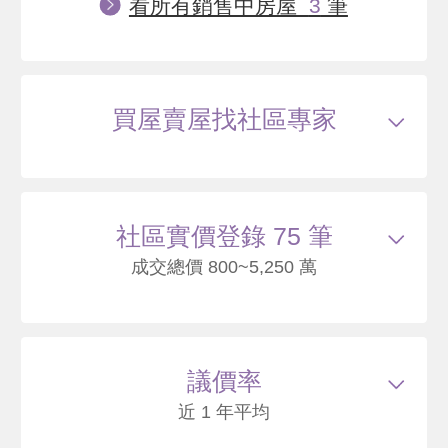
看所有銷售中房屋
3
筆
買屋賣屋找社區專家
社區實價登錄 75 筆
成交總價 800~5,250 萬
115/01
大樓
文化路二段182巷3弄60號9樓
1100
44
議價率
.3
萬
萬 / 坪
總建坪
24.81
車位
樓層
9/20樓
近 1 年平均