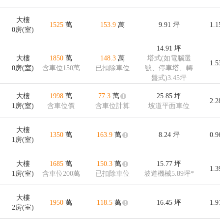
大樓
1525
萬
153.9
萬
9.91
坪
1.
0房(室)
14.91
坪
大樓
1850
萬
148.3
萬
塔式(如電腦選
1.
0房(室)
含車位150萬
已扣除車位
號、停車塔、轉
盤式)3.45坪
大樓
1998
萬
77.3
萬
25.85
坪
2.
1房(室)
含車位價
含車位計算
坡道平面車位
大樓
1350
萬
163.9
萬
8.24
坪
0.
1房(室)
大樓
1685
萬
150.3
萬
15.77
坪
1.
1房(室)
含車位200萬
已扣除車位
坡道機械5.89坪*
大樓
1950
萬
118.5
萬
16.45
坪
1.
2房(室)