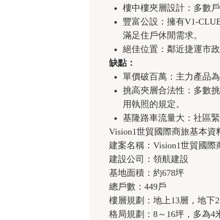
樓中樓夾層設計：多數戶
豐富公設：擁有V1-C
滿足住戶休閒需求。
絕佳位置：鄰近捷運市政
缺點：
單價破百萬：主力產品為
挑高夾層合法性：多數挑
用執照的規定。
基隆路車流量大：社區緊
Vision1世貿國際商旅基本資
建案名稱：Vision1世貿國際
建設公司：領航建設
基地面積：約678坪
總戶數：449戶
樓層規劃：地上13層，地下
格局規劃：8～16坪，多為4