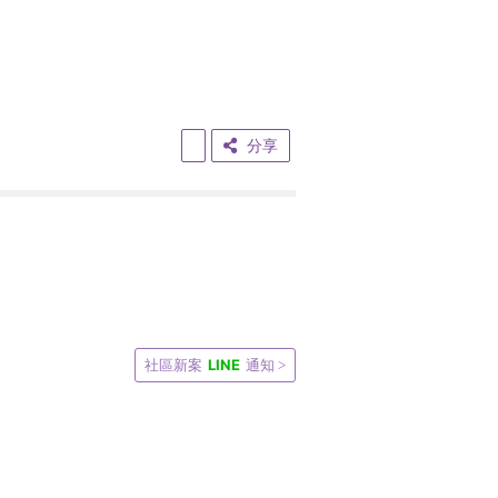
分享
LINE
社區新案
通知 >