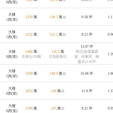
0房(室)
大樓
1250
萬
130.5
萬
9.58
坪
1.
1房(室)
大樓
1252
萬
152.1
萬
8.23
坪
0.
1房(室)
13.87
坪
大樓
1468
萬
126.5
萬
塔式(如電腦選
1.
0房(室)
含車位150萬
已扣除車位
號、停車塔、轉
盤式)3.45坪
大樓
2258
萬
140.6
萬
16.06
坪
1.
2房(室)
大樓
1652
萬
140
萬
11.8
坪
1.
0房(室)
大樓
1290
萬
157
萬
8.22
坪
0.
0房(室)