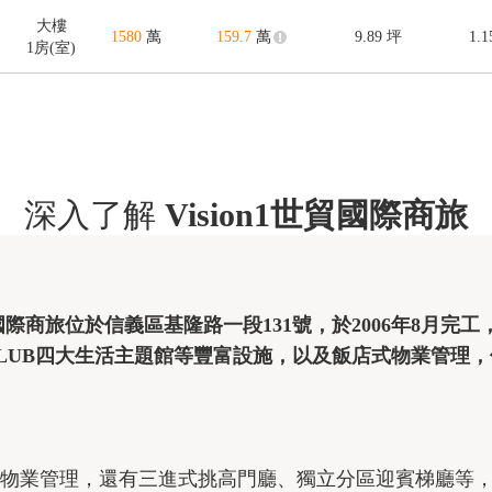
大樓
1580
萬
159.7
萬
9.89
坪
1.
1房(室)
深入了解
Vision1世貿國際商旅
-CLUB四大生活主題館等豐富設施，以及飯店式物業管理
物業管理，還有三進式挑高門廳、獨立分區迎賓梯廳等