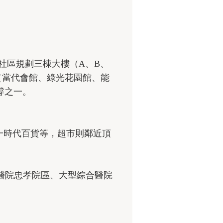
社區規劃三棟大樓（A、B、
設（當代會館、綠光花園館、能
撐之一。
統一時代百貨等，超市則鄰近頂
醫院忠孝院區、大型綜合醫院