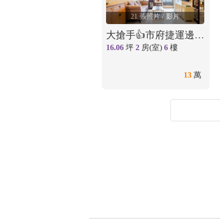
21 張照片
/ 影片
大搶手👍市府捷運邊間大面採光電梯2室~公設完善
16.06
坪
2
房(室)
6
樓
13
萬