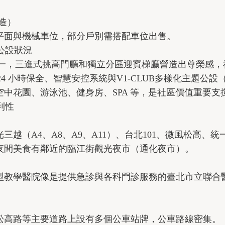
造）
平面與機械車位，部分戶別需搭配車位出售。
與公設狀況
之一，三進式挑高門廳和獨立分區迎賓梯廳營造出尊榮感，
24 小時保全、智慧安控系統與V1-CLUB多樣化主題公
中花園、游泳池、健身房、SPA 等，是社區價值重要支
利性
三越（A4、A8、A9、A11）、台北101、微風松高、
夜間美食有鄰近的臨江街觀光夜市（通化夜市）。
型教學醫院像是提供急診與各科門診服務的臺北市立聯合
松高路等主要道路上設有多個公車站牌，公車路線密集。