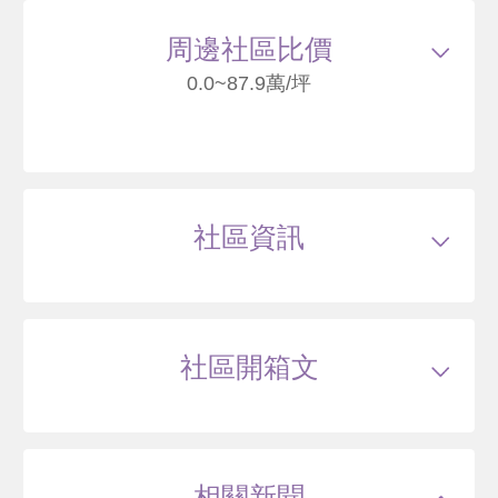
78
周邊社區比價
0.0~87.9萬/坪
山璞翰林富苑
新竹縣竹北市莊敬三路
社區資訊
60
萬
類型
電梯大樓
戶數
320戶
坪數
30~40坪
10 年
41~67.76 坪
22 筆待售
屋齡
約--年
樓高
地上31層，地下6層層
社區開箱文
公設比
約34.0~35.0%
公共設施
接待大廳,空中花園,閱覽室,游泳池,健身
房,親子遊戲區,KTV,瑜伽教室,宴會廳,棋牌室,琴
高峰滙
房
國小學區
--
新竹縣竹北市莊敬北路
國中學區
--
土地分區
第二種商業區
相關新聞
主結構
--