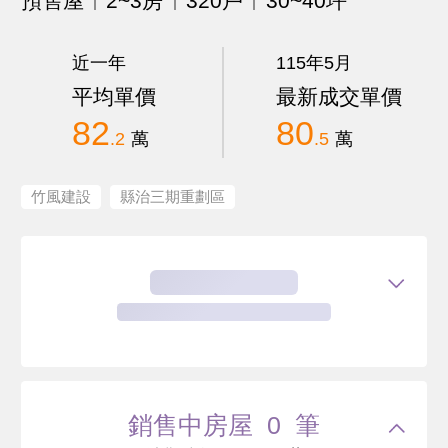
預售屋
2~3房
320戶
30~40坪
近一年
115年5月
平均單價
最新成交單價
82
80
.2
萬
.5
萬
竹風建設
縣治三期重劃區
銷售中房屋 0 筆