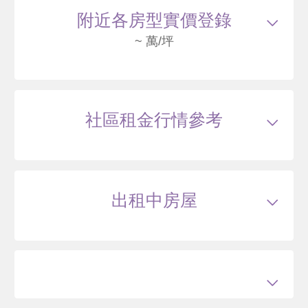
勝利十一路 B2棟-6F
2770
80
附近各房型實價登錄
.5
萬
萬 / 坪
總建坪
34.41
車位
樓層
6/31樓
~ 萬/坪
115/05
大樓
勝利十一路 B3棟-13F
2793
83
社區租金行情參考
.5
萬
含車位280萬
萬 / 坪
已扣
除車位
總建坪
41.53
車位
11.44坪
樓層
13/31樓
出租中房屋
115/05
大樓
勝利十一路 A3棟-15F
2567
85
.3
萬
萬 / 坪
總建坪
30.09
車位
樓層
15/31樓