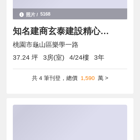
5168
知名建商玄泰建設精心打造【玄泰V1】格局正有露台
桃園市龜山區樂學一路
37.24 坪
3房(室)
4/24樓
3年
共 4 筆刊登，總價
1,590
萬 >