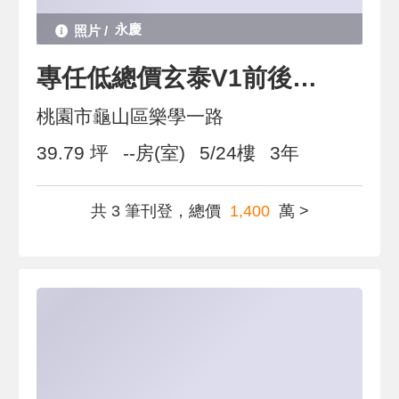
永慶
專任低總價玄泰V1前後陽台格局方正有車位
桃園市龜山區樂學一路
39.79 坪
--房(室)
5/24樓
3年
共 3 筆刊登，總價
1,400
萬 >