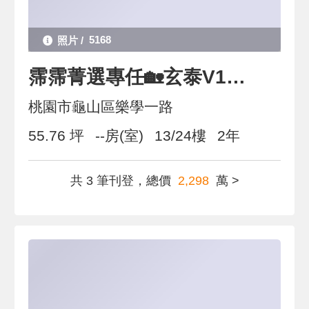
5168
霈霈菁選專任🏡玄泰V1｜質感三房車・值得你來一看
桃園市龜山區樂學一路
55.76 坪
--房(室)
13/24樓
2年
共 3 筆刊登，總價
2,298
萬 >