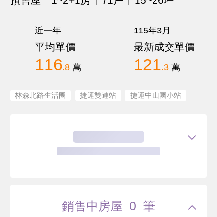
預售屋
1~2+1房
71戶
15~26坪
近一年
115年3月
平均單價
最新成交單價
116
121
.8
萬
.3
萬
林森北路生活圈
捷運雙連站
捷運中山國小站
銷售中房屋 0 筆