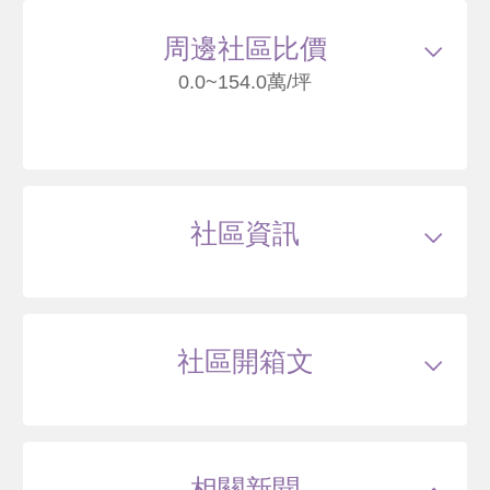
32
周邊社區比價
0.0~154.0萬/坪
金帛大廈
臺北市中山區錦州街
社區資訊
--
萬
類型
電梯大樓
戶數
71戶
坪數
15~26坪
43 年
11.85~25.49 坪
0 筆待售
屋齡
約--年
樓高
地上15層，地下4層層
社區開箱文
公設比
約36.8%
公共設施
接待大廳,空中花園,交誼廳,曬被區
國小學區
--
正大華廈
國中學區
--
土地分區
第肆種商業區
臺北市中山區錦州街
主結構
--
建設公司
新合茂建設股份有限公司
相關新聞
管理方式
--