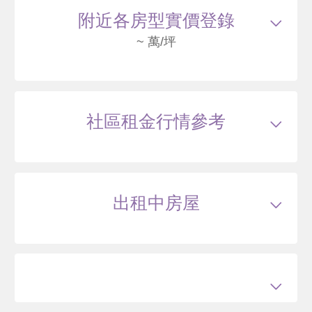
錦州街10號 B棟-9F
3140
121
附近各房型實價登錄
.3
萬
含車位240萬
萬 / 坪
已
扣除車位
~ 萬/坪
總建坪
31.41
車位
7.50坪
樓層
9/15樓
115/03
大樓
錦州街10號 E棟-6F
社區租金行情參考
2000
113
.9
萬
萬 / 坪
總建坪
17.57
車位
樓層
6/15樓
出租中房屋
115/03
大樓
錦州街10號 B棟-8F
2890
120
.9
萬
萬 / 坪
總建坪
23.91
車位
樓層
8/15樓