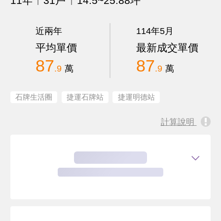
11年
31戶
14.5~25.88坪
近兩年
114年5月
平均單價
最新成交單價
87
87
.9
萬
.9
萬
石牌生活圈
捷運石牌站
捷運明德站
計算說明