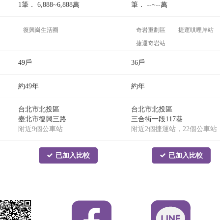
1筆．
6,888~6,888
萬
筆．
--~--
萬
復興崗生活圈
奇岩重劃區
捷運唭哩岸站
捷運奇岩站
49戶
36戶
約49年
約年
台北市北投區
台北市北投區
臺北市復興三路
三合街一段117巷
附近9個公車站
附近2個捷運站，22個公車站
已加入比較
已加入比較