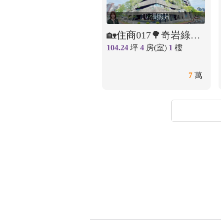
16 張照片
🏡住商017🌳奇岩綠地花沺藏庭院戶
104.24
坪
4
房(室)
1
樓
7
萬