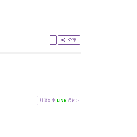
分享
LINE
社區新案
通知 >