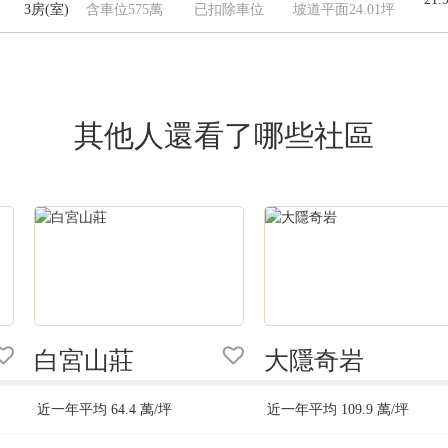
3房(室)
含車位575萬
已扣除車位
坡道平面24.01坪
其他人還看了哪些社區
白宮山莊
大隱奇岩
近一年平均
64.4
萬/坪
近一年平均
109.9
萬/坪