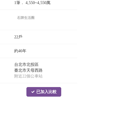
1筆．
4,550~4,550
萬
石牌生活圈
22戶
約46年
台北市北投區
臺北市天母西路
附近22個公車站
已加入比較