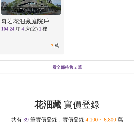
17 張照片
/ VR
奇岩花沺藏庭院戶
104.24
坪
4
房(室)
1
樓
7
萬
看全部待售 2 筆
花沺藏
實價登錄
共有
39
筆實價登錄，實價登錄
4,100 ~ 6,800
萬