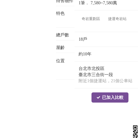
待售物件
1筆．
7,580~7,580
萬
特色
奇岩重劃區
捷運奇岩站
總戶數
18戶
屋齡
約10年
位置
台北市北投區
臺北市三合街一段
附近1個捷運站，21個公車站
已加入比較