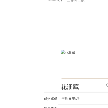
三合街 二段
花沺藏
成交單價
平均
0
萬/坪