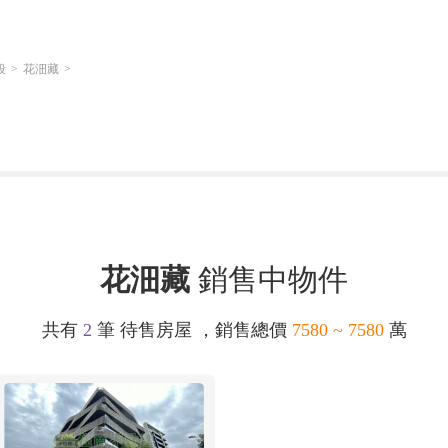
段
花沺藏
花沺藏
銷售中物件
共有
2
筆 待售房屋 ，銷售總價
7580 ~ 7580
萬