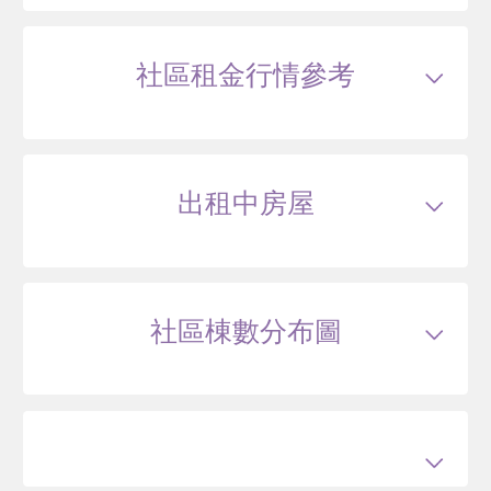
114/04
華廈
稻香路172號5樓
社區租金行情參考
2838
49
.2
萬
含車位200萬*
萬 / 坪
已扣
除車位
總建坪
60.84
車位
7.18坪
樓層
5/5樓
本戶歷史交易
2
筆
交易紀錄1
108/06
較前次交易
--
總價
2570
萬
單價
45
萬/坪
當時屋齡
1.8
年
出租中房屋
交易紀錄2
114/04
較前次交易
10.4%
總價
2838
萬
單價
49.2
萬/坪
當時屋齡
7.7
年
社區棟數分布圖
113/10
華廈
稻香路172號
3850
36
.6
萬
含車位400萬
萬 / 坪
已扣
除車位
總建坪
109.78
車位
15.58坪
樓層
B1/5樓