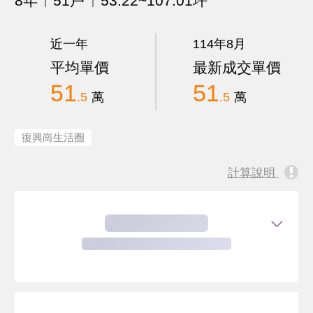
8年
51戶
53.22~107.01坪
近一年
114年8月
平均單價
最新成交單價
51
51
.5
萬
.5
萬
復興崗生活圈
計算說明