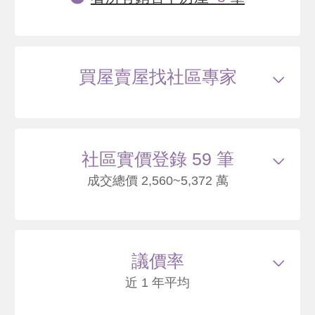
買屋賣屋找社區專家
社區實價登錄 59 筆
成交總價 2,560~5,372 萬
114/08
華廈
稻香路172號4樓
3120
51
議價率
.5
萬
含車位360萬*
萬 / 坪
已扣
除車位
近 1 年平均
總建坪
70.33
車位
16.68坪
樓層
4/5樓