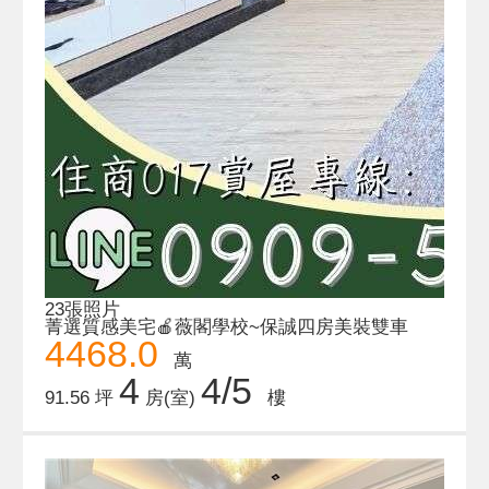
23張照片
菁選質感美宅🍎薇閣學校~保誠四房美裝雙車
4468.0
萬
4
4/5
91.56 坪
房(室)
樓