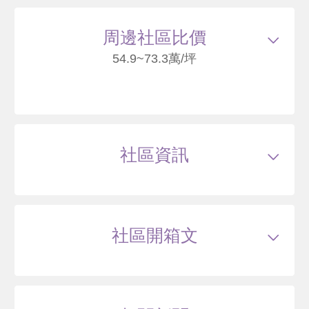
周邊社區比價
59
54.9~73.3萬/坪
保誠昕
臺北市北投區稻香路
社區資訊
62
萬
.5
類型
華廈
戶數
51戶
坪數
53.22~107.01坪
8 年
20.29~24.65 坪
0 筆待售
屋齡
約8年
樓高
5層
社區開箱文
公設比
約32%
公共設施
中庭花園,宴會廳,交誼廳,健身房
國小學區
桃源國小
晴山學
國中學區
桃源國中
土地分區
住二
臺北市北投區稻香路
主結構
鋼筋混凝土(RC)
建設公司
保誠興業