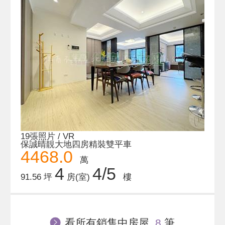
19張照片 / VR
保誠晴靚大地四房精裝雙平車
4468.0
萬
4
4/5
91.56 坪
房(室)
樓
看所有銷售中房屋
8
筆