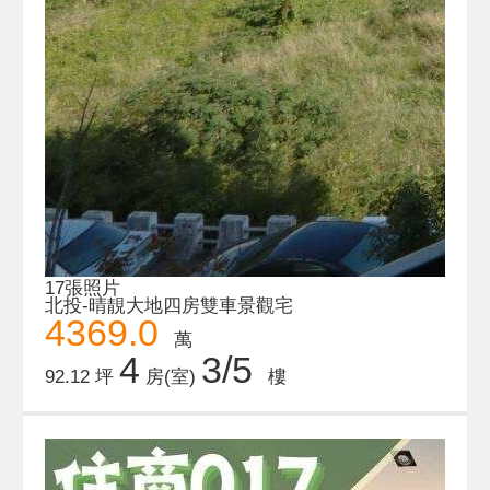
17張照片
北投-晴靚大地四房雙車景觀宅
4369.0
萬
4
3/5
92.12 坪
房(室)
樓