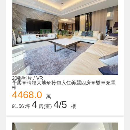
20張照片 / VR
予柔💎晴靚大地💎拎包入住美麗四房💎雙車充電
樁
4468.0
萬
4
4/5
91.56 坪
房(室)
樓