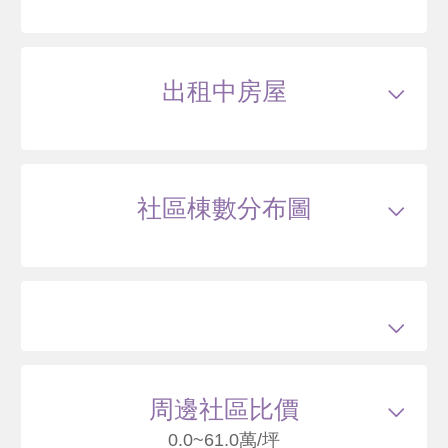
車位
總建坪
54.47
車位
14.19坪
樓層
5/9樓
出租中房屋
115/05
華廈
忠愛段890地號 A1棟-8F
1089
29
萬
含車位165萬
萬 / 坪
已扣除
車位
總建坪
44.88
車位
13.01坪
樓層
8/9樓
社區棟數分布圖
413
周邊社區比價
0.0~61.0萬/坪