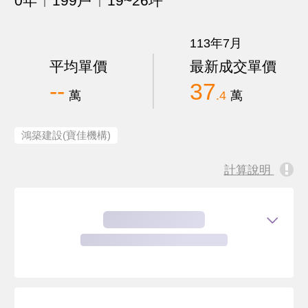
0年
199戶
19~26坪
113年7月
平均單價
最新成交單價
--
37
萬
.4
萬
鴻築建設(寶佳機構)
計算說明