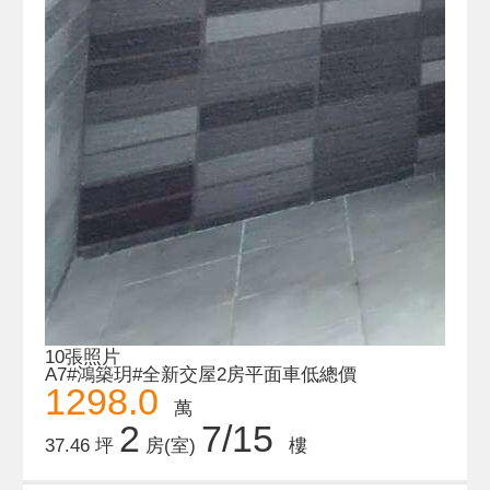
10張照片
A7#鴻築玥#全新交屋2房平面車低總價
1298.0
萬
2
7/15
37.46 坪
房(室)
樓