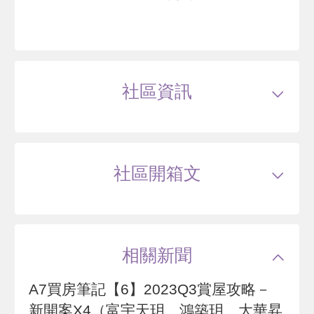
青埔轉個彎-透天
桃園市觀音區福建路一段285號旁
社區資訊
--
萬
類型
大樓
戶數
199戶
坪數
19~26坪
-- 年
55~85 坪
0 筆待售
屋齡
約0年
樓高
15層
社區開箱文
公設比
約33.5%
公共設施
--
國小學區
--
英崴御墅三期
國中學區
--
土地分區
住
主結構
鋼筋混凝土(RC)
建設公司
鴻築建設
相關新聞
管理方式
其他
--
萬
A7買房筆記【6】2023Q3賞屋攻略－
-- 年
坪
0 筆待售
新開案X4（富宇天玥、鴻築玥、大華昇