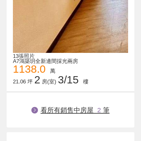
13張照片
A7鴻築玥全新邊間採光兩房
1138.0
萬
2
3/15
21.06 坪
房(室)
樓
看所有銷售中房屋
2
筆