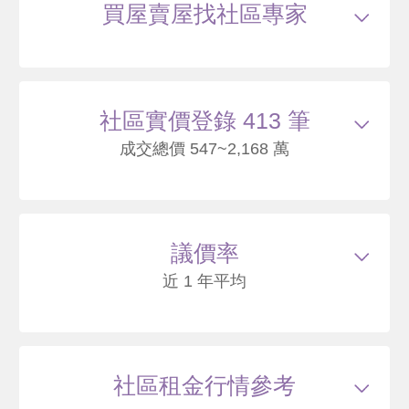
買屋賣屋找社區專家
社區實價登錄 413 筆
成交總價 547~2,168 萬
115/05
華廈
正大路125巷36號5樓
1157
25
議價率
萬
含車位150萬
萬 / 坪
已扣除
車位
近 1 年平均
總建坪
54.47
車位
14.19坪
樓層
5/9樓
115/05
華廈
忠愛段890地號 B2棟-5F
社區租金行情參考
1157
25
萬
含車位150萬
萬 / 坪
已扣除