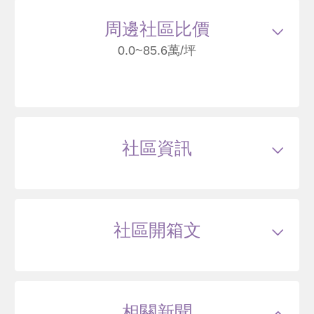
13
周邊社區比價
0.0~85.6萬/坪
清社奇岩
臺北市北投區崇仰一路
社區資訊
--
萬
類型
公寓
戶數
65戶
坪數
50~100坪
26 年
43~60 坪
0 筆待售
屋齡
約31年
樓高
1~5層
社區開箱文
公設比
約--
公共設施
--
國小學區
--
公館路名廈
國中學區
--
土地分區
住
臺北市北投區公館路
主結構
鋼筋混凝土(RC),加強磚造或其他建材,其
他
相關新聞
建設公司
新光建設
44