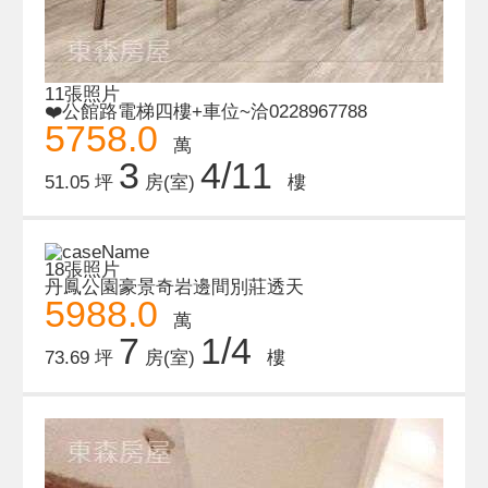
11張照片
❤️公館路電梯四樓+車位~洽0228967788
5758.0
萬
3
4/11
51.05 坪
房(室)
樓
18張照片
丹鳳公園豪景奇岩邊間別莊透天
5988.0
萬
7
1/4
73.69 坪
房(室)
樓