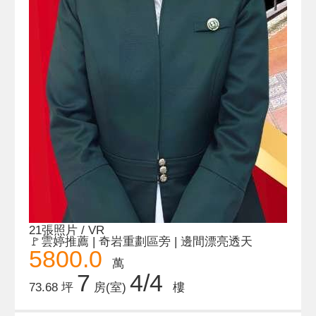
21張照片 / VR
🚩雲婷推薦 | 奇岩重劃區旁 | 邊間漂亮透天
5800.0
萬
7
4/4
73.68 坪
房(室)
樓