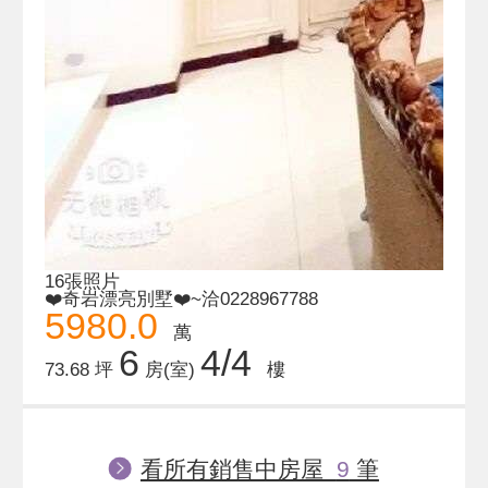
16張照片
❤️奇岩漂亮別墅❤️~洽0228967788
5980.0
萬
6
4/4
73.68 坪
房(室)
樓
看所有銷售中房屋
9
筆