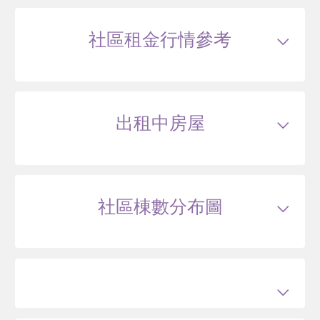
111/01
透天
公館路255巷17弄29號
3000
22
社區租金行情參考
萬
含車位價
萬 / 坪
含車位計算
總建坪
136.65
車位
樓層
1/5樓
出租中房屋
110/08
透天
公館路255巷17弄5號
5625
125
.1
萬
萬 / 坪
總建坪
44.96
車位
樓層
1/2樓
本戶歷史交易
2
筆
交易紀錄1
105/12
較前次交易
--
總價
5535
萬
單價
123.1
萬/坪
當時屋齡
39.9
社區棟數分布圖
年
交易紀錄2
110/08
較前次交易
1.6%
總價
5625
萬
單價
125.1
萬/坪
當時屋齡
44.5
年