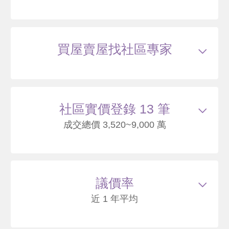
買屋賣屋找社區專家
社區實價登錄 13 筆
成交總價 3,520~9,000 萬
114/08
透天
公館路255巷17弄2之1號
3900
47
議價率
.1
萬
萬 / 坪
總建坪
82.75
車位
樓層
1/4樓
近 1 年平均