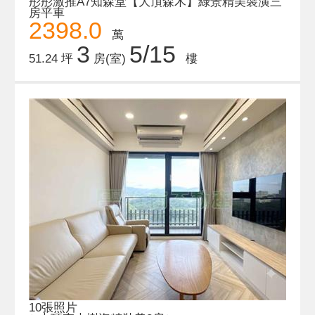
彤彤激推A7知森堂【大頂森木】綠景精美裝潢三
房平車
2398.0
萬
3
5/15
51.24 坪
房(室)
樓
10張照片