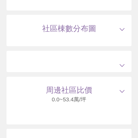
115/03
大樓
文桃路220號6樓
1655
51
萬
含車位210萬
萬 / 坪
已扣除
車位
總建坪
37.82
車位
9.51坪
樓層
6/15樓
社區棟數分布圖
165
周邊社區比價
0.0~53.4萬/坪
遠雄新未來3
桃園市龜山區樂善二路