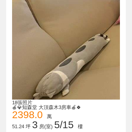
18張照片
🍎💎知森堂 大頂森木3房車🍎🍀
2398.0
萬
3
5/15
51.24 坪
房(室)
樓