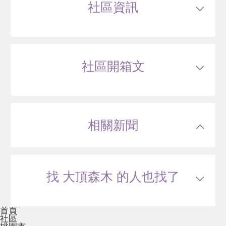
社區資訊
44
萬
.4
類型
大樓
戶數
281戶
坪數
28~41坪
2 年
22~49 坪
13 筆待售
屋齡
約2年
樓高
15層
社區開箱文
公設比
約34.8%
公共設施
--
國小學區
樂善國小
和境心見
國中學區
大崗國中
土地分區
住三
桃園市龜山區文桃路
主結構
鋼筋混凝土(RC)
建設公司
大頂建設
相關新聞
管理方式
管理員
39
萬
.3
1 年
21~33 坪
9 筆待售
找 大頂森木 的人也找了
曼曼金硯
首頁
桃園市龜山區⽂桃路267號
社區