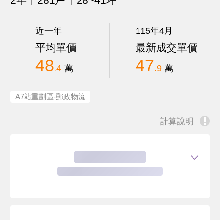
2年
281戶
28~41坪
近一年
115年4月
平均單價
最新成交單價
48
47
.4
萬
.9
萬
A7站重劃區-郵政物流
計算說明