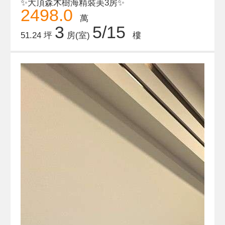
✨大頂森木樹海精裝美3房✨
2498.0
萬
3
5/15
51.24 坪
房(室)
樓