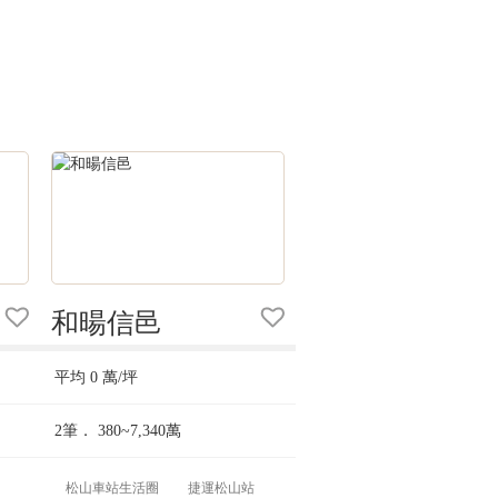
和暘信邑
平均
0
萬/坪
2筆．
380~7,340
萬
松山車站生活圈
捷運松山站