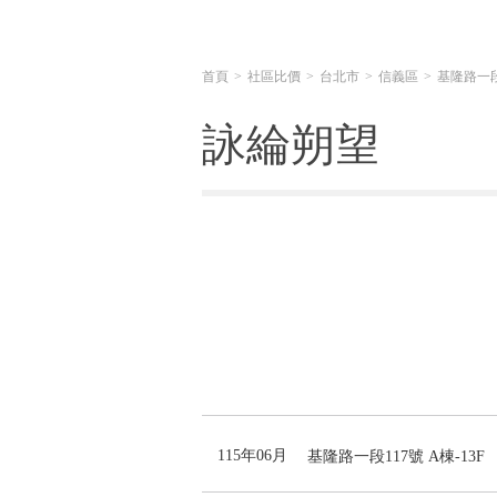
首頁
社區比價
台北市
信義區
基隆路一
詠綸朔望
115年06月
基隆路一段117號 A棟-13F