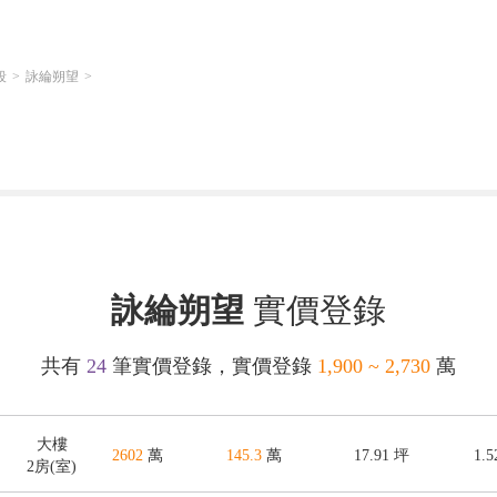
段
詠綸朔望
詠綸朔望
實價登錄
共有
24
筆實價登錄，實價登錄
1,900 ~ 2,730
萬
大樓
2602
萬
145.3
萬
17.91
坪
1.
2房(室)