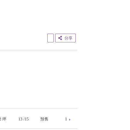
分享
52 坪
13 /15
預售
1