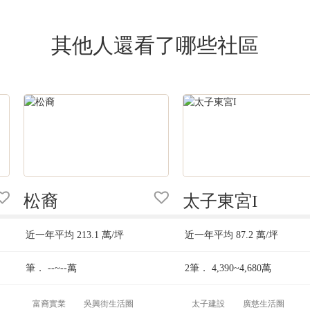
其他人還看了哪些社區
松裔
太子東宮I
近一年平均
213.1
萬/坪
近一年平均
87.2
萬/坪
筆．
--~--
萬
2筆．
4,390~4,680
萬
富裔實業
吳興街生活圈
太子建設
廣慈生活圈