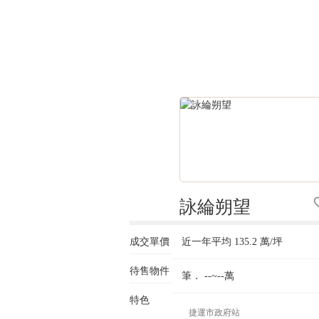
詠綸朔望
成交單價
近一年平均
135.2
萬/坪
待售物件
筆．
--~--
萬
特色
捷運市政府站