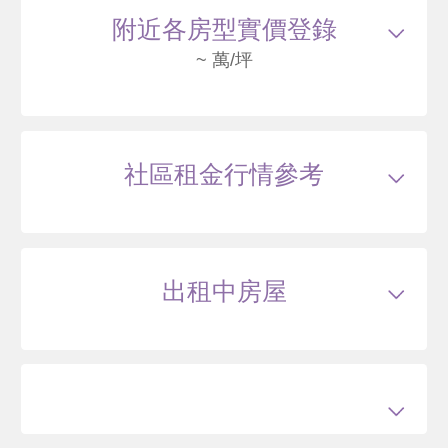
里南陽街 C12棟-12F
3263
155
附近各房型實價登錄
萬
萬 / 坪
總建坪
21.05
車位
樓層
12/12樓
~ 萬/坪
115/05
大樓
里南陽街
4735
153
社區租金行情參考
.5
萬
含車位270萬
萬 / 坪
已
扣除車位
總建坪
32.37
車位
3.28坪
樓層
12/12樓
出租中房屋
115/01
大樓
里南陽街 C5棟-5F
3115
148
萬
萬 / 坪
總建坪
21.05
車位
樓層
5/12樓