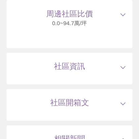
24
周邊社區比價
0.0~94.7萬/坪
寶誼南陽街案(尚未取得建照)
台北市中正區南陽街15之5號
社區資訊
--
萬
類型
電梯大樓
戶數
41戶
坪數
21~48坪
0 年
坪
0 筆待售
屋齡
約--年
樓高
地上12層，地下3層層
社區開箱文
公設比
約37.9%
公共設施
會議室
國小學區
--
國會公園大廈
國中學區
--
土地分區
第四種商業區
臺北市中正區公園路
主結構
--
建設公司
寶誼資產有限公司
相關新聞
管理方式
--