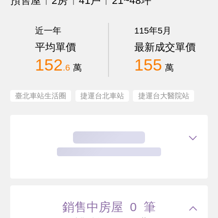
預售屋
2房
41戶
21~48坪
近一年
115年5月
平均單價
最新成交單價
152
155
.6
萬
萬
臺北車站生活圈
捷運台北車站
捷運台大醫院站
銷售中房屋 0 筆