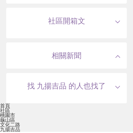
戶數
142戶
坪數
9.75~36.8坪
28 年
30.92~62.84 坪
0 筆待售
屋齡
約27年
樓高
12層
社區開箱文
公設比
約22.1%
公共設施
交誼廳、垃圾集中處理
國小學區
大湖國小
台北華府NO2
國中學區
大崗國中
土地分區
商業區
桃園市龜山區文化二路
主結構
鋼筋混凝土(RC)
建設公司
九鼎建設,九揚建設
相關新聞
管理方式
管理員
--
萬
27 年
15.32~40.66 坪
5 筆待售
找 九揚吉品 的人也找了
青年才郡
首頁
桃園市龜山區文興路
社區
桃園市
43
萬
龜山區
文化二路
九揚吉品