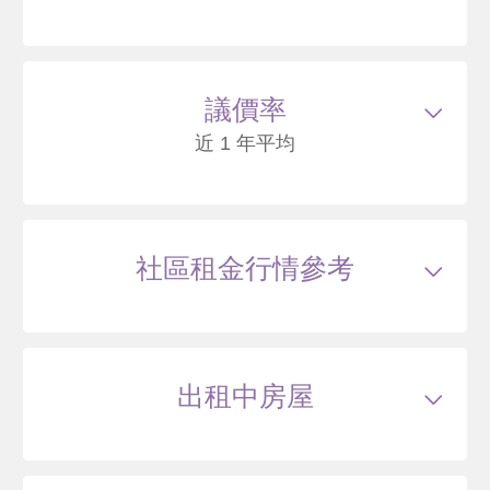
115/03
大樓
文化二路38號10樓之1
1130
44
議價率
.9
萬
含車位90萬
萬 / 坪
已扣除
車位
近 1 年平均
總建坪
26.88
車位
3.69坪
樓層
10/12樓
115/02
大樓
文化二路38號3樓之1
社區租金行情參考
1148
44
萬
含車位100萬
萬 / 坪
已扣除
車位
總建坪
27.5
車位
3.69坪
樓層
3/12樓
出租中房屋
114/11
大樓
文化二路38之3號10樓之6
1168
43
.6
萬
含車位80萬*
萬 / 坪
已扣除