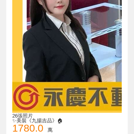
26張照片
✨美裝《九揚吉品》🏠
1780.0
萬