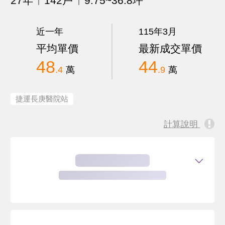
27年
142戶
9.75~36.8坪
近一年
115年3月
平均單價
最新成交單價
48
44
.4
萬
.9
萬
捷運長庚醫院站
計算說明