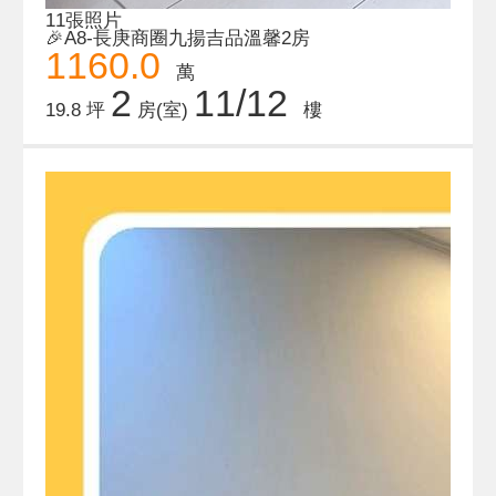
11張照片
🎉A8-長庚商圈九揚吉品溫馨2房
1160.0
萬
2
11/12
19.8 坪
房(室)
樓