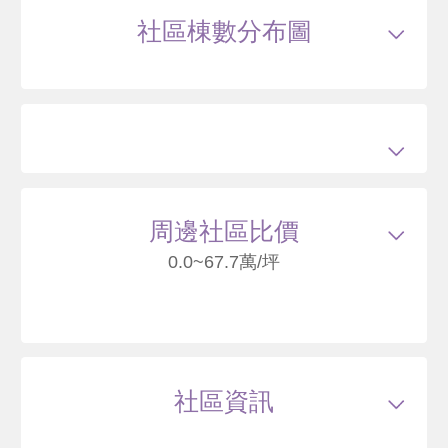
車位
總建坪
28.64
車位
3.69坪
樓層
10/12樓
社區棟數分布圖
64
周邊社區比價
0.0~67.7萬/坪
長庚天廈
桃園市龜山區文化三路
社區資訊
47
萬
.7
類型
大樓