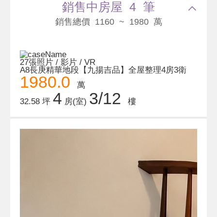
銷售中房屋 4 筆
銷售總價 1160 ~ 1980 萬
27張照片 / 影片 / VR
A8長庚精華地段【九揚吉品】全屋整理4房3衛
1980.0
萬
4
3/12
32.58 坪
房(室)
樓