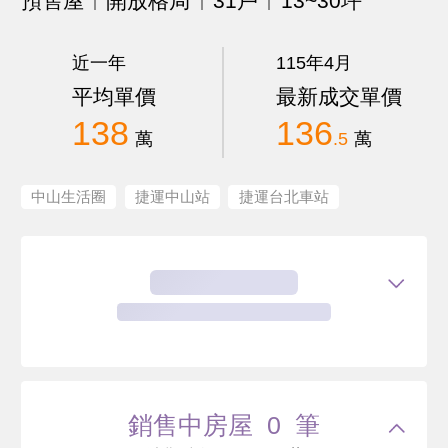
預售屋
開放格局
31戶
13~30坪
近一年
115年4月
平均單價
最新成交單價
138
136
萬
.5
萬
中山生活圈
捷運中山站
捷運台北車站
銷售中房屋 0 筆