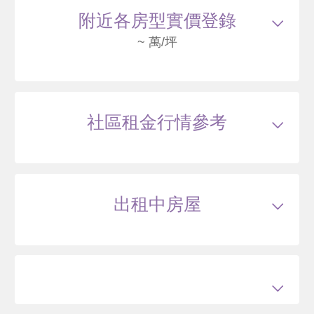
中山北路一段33巷 C6棟-6F
2560
136
附近各房型實價登錄
.5
萬
萬 / 坪
總建坪
18.76
車位
樓層
6/9樓
~ 萬/坪
115/03
華廈
中山北路一段33巷4號 B6F棟-9F
2446
138
社區租金行情參考
.8
萬
含車位210萬
萬 / 坪
已
扣除車位
總建坪
23.86
車位
7.75坪
樓層
9/9樓
出租中房屋
115/01
華廈
中山北路一段33巷4號 A1棟-4F
2250
135
.2
萬
萬 / 坪
總建坪
16.64
車位
樓層
4/9樓