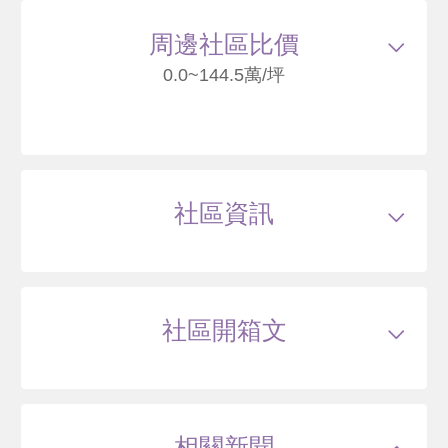
17
周邊社區比價
0.0~144.5萬/坪
鐫豊
臺北市中山區中山北路一段33巷
社區資訊
122
萬
.9
類型
電梯大樓
戶數
31戶
坪數
13~30坪
2 年
45~63 坪
0 筆待售
屋齡
約--年
樓高
地上9層，地下3層層
社區開箱文
公設比
約38.5%
公共設施
接待大廳,空中花園,信箱區
國小學區
--
THE ONE
國中學區
--
土地分區
第三種商業區
臺北市中山區中山北路一段
主結構
--
建設公司
御上建設股份有限公司
相關新聞
管理方式
--