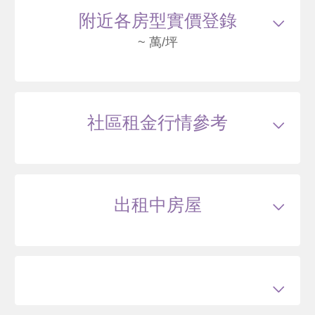
民權東路二段22號 F12棟-12F
6680
136
附近各房型實價登錄
.2
萬
含車位310萬
萬 / 坪
已
扣除車位
~ 萬/坪
總建坪
54.1
車位
7.32坪
樓層
12/14樓
115/05
大樓
民權東路二段22號 H10棟-10F
社區租金行情參考
2490
136
.1
萬
萬 / 坪
總建坪
18.3
車位
樓層
10/14樓
出租中房屋
115/05
大樓
民權東路二段22號 F9棟-9F
6655
135
萬
含車位340萬
萬 / 坪
已扣
除車位
總建坪
54.1
車位
7.32坪
樓層
9/14樓