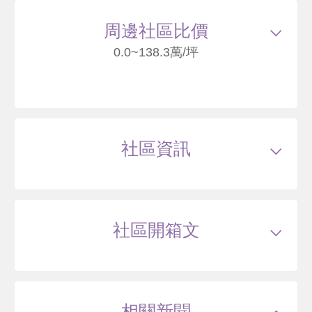
周邊社區比價
16
0.0~138.3萬/坪
京華大樓
臺北市中山區民權東路二段
社區資訊
--
萬
類型
電梯大樓
戶數
202戶
坪數
18~48坪
46 年
20~50 坪
19 筆待售
屋齡
約--年
樓高
地上14層，地下4層層
社區開箱文
公設比
約35.4%
公共設施
接待大廳,交誼廳,視聽室,瑜伽教室,廚藝
教室,信箱區,宅配室,媽媽教室
中山富寓
國小學區
--
國中學區
--
台北市中山區新生北路二段149巷30號
土地分區
商三特
主結構
--
相關新聞
建設公司
賦格建築開發股份有限公司