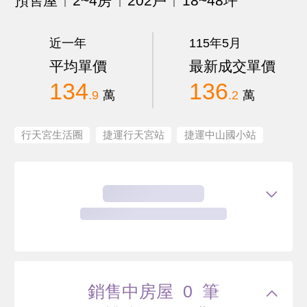
預售屋
2~4房
202戶
18~48坪
近一年
115年5月
平均單價
最新成交單價
134
136
.9
萬
.2
萬
行天宮生活圈
捷運行天宮站
捷運中山國小站
銷售中房屋 0 筆