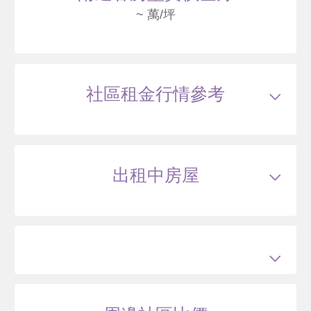
總建坪
26.27
車位
樓層
10/14樓
~ 萬/坪
115/05
大樓
福美路 C棟-3F
3100
106
社區租金行情參考
.8
萬
含車位295萬
萬 / 坪
已
扣除車位
總建坪
37.07
車位
10.80坪
樓層
3/14樓
出租中房屋
115/05
大樓
福美路 C棟-9F
3300
114
萬
含車位305萬
萬 / 坪
已扣
除車位
總建坪
37.07
車位
10.80坪
樓層
9/14樓