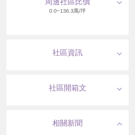
周邊社區比價
7
0.0~136.3萬/坪
遠雄泱玥
台北市北投區河美街(新洲美段 112 地號)
社區資訊
136
萬
.3
類型
電梯大樓
戶數
54戶
坪數
26~43坪
-- 年
37~75 坪
0 筆待售
屋齡
約--年
樓高
地上14層，地下6層層
社區開箱文
公設比
約36.2%
公共設施
接待大廳,空中花園,交誼廳,戶外烤肉區
國小學區
--
洲美社區
國中學區
--
土地分區
第三之二種住宅區(特)
臺北市北投區福美路
主結構
--
建設公司
佳元建設股份有限公司
相關新聞
管理方式
--
72
萬
.2