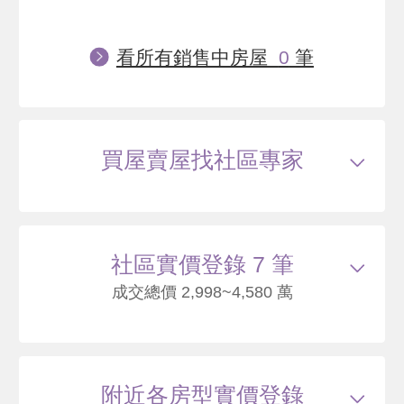
看所有銷售中房屋
0
筆
買屋賣屋找社區專家
社區實價登錄 7 筆
成交總價 2,998~4,580 萬
115/06
大樓
福美路 C棟-10F
3020
115
附近各房型實價登錄
萬
萬 / 坪