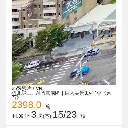
25張照片 / VR
竹北縣三、AI智慧園區｜巨人美景3房平車《遠
百》
2398.0
萬
3
15/23
44.89 坪
房(室)
樓