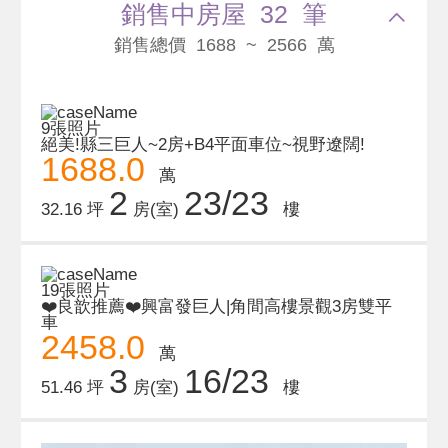
銷售中房屋 32 筆
銷售總價 1688 ~ 2566 萬
9張照片
絕美!縣三巨人~2房+B4平面車位~視野遼闊!
1688.0
萬
2
23/23
32.16 坪
房(室)
樓
19張照片
❤️良歆推薦❤️興富發巨人|角間高樓景觀3房雙平
車
2458.0
萬
3
16/23
51.46 坪
房(室)
樓