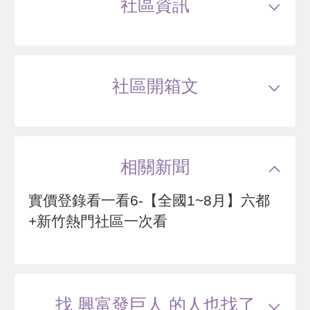
社區資訊
總價
1500
萬
單價
52.3
萬/坪
當時屋齡
9.3
年
53
萬
.9
類型
大樓
戶數
434戶
坪數
22.22~45.35坪
9 年
28~38 坪
25 筆待售
屋齡
約9年
樓高
23層
社區開箱文
899
公設比
約33%
公共設施
--
國小學區
安興國小
群新A-more
國中學區
六家高中國中部,勝利國中
土地分區
商二
新竹縣竹北市勝利十二街
主結構
鋼筋混凝土(RC)
建設公司
興富發建設
相關新聞
管理方式
管理員
--
萬
實價登錄看一看6-【全國1~8月】六都
13 年
28.43~92.47 坪
0 筆待售
+新竹熱門社區一次看
椰林懂厚
新竹縣竹北市莊敬七街
找 興富發巨人 的人也找了