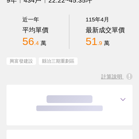
9年
434戶
22.22~45.35坪
近一年
115年4月
平均單價
最新成交單價
56
51
.4
萬
.9
萬
興富發建設
縣治三期重劃區
計算說明