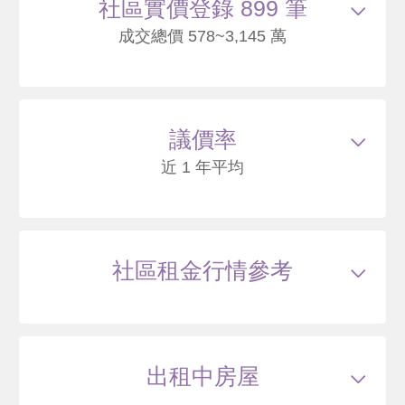
社區實價登錄 899 筆
成交總價 578~3,145 萬
115/04
大樓
勝利十一路262號16樓之1
1508
51
議價率
.9
萬
含車位120萬*
萬 / 坪
已扣
除車位
近 1 年平均
總建坪
35.83
車位
9.08坪
樓層
16/23樓
本戶歷史交易
3
筆
交易紀錄1
107/01
較前次交易
--
總價
670
萬
單價
20.6
萬/坪
當時屋齡
1.2
年
交易紀錄2
111/02
較前次交易
107.5%
總價
1390
萬
單價
47.9
萬/坪
當時屋齡
5.3
年
社區租金行情參考
交易紀錄3
115/04
較前次交易
8.5%
總價
1508
萬
單價
51.9
萬/坪
當時屋齡
9.4
年
115/03
大樓
出租中房屋
勝利十一路260號17樓之3
1465
58