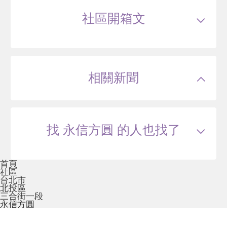
0 年
18~51 坪
0 筆待售
屋齡
約0年
樓高
--層
社區開箱文
公設比
約34%
公共設施
--
國小學區
--
炎洲奇玉
國中學區
--
土地分區
住三
台北市北投區三合街一段117巷
主結構
--
建設公司
泉聯建設
相關新聞
管理方式
--
108
萬
.3
-- 年
28~43 坪
0 筆待售
找 永信方圓 的人也找了
一目辰
首頁
台北市北投區公館路190號~196號
社區
台北市
113
萬
北投區
.3
三合街一段
永信方圓
-- 年
19~47 坪
0 筆待售