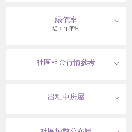
113/12
華廈
三合街一段46號2樓
3007
88
議價率
萬
含車位180萬
萬 / 坪
已扣除
車位
近 1 年平均
總建坪
36.13
車位
4.01坪
樓層
2/7樓
113/12
華廈
三合街一段 A3棟-2F
社區租金行情參考
3007
88
萬
含車位180萬
萬 / 坪
已扣除
車位
總建坪
36.15
車位
4.02坪
樓層
2/7樓
出租中房屋
113/08
華廈
三合街一段46號4樓
2995
87
.6
萬
含車位180萬
萬 / 坪
已扣
除車位
總建坪
36.13
車位
4.01坪
樓層
4/7樓
社區棟數分布圖