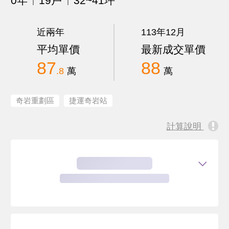
0年
19戶
32~41坪
近兩年
113年12月
平均單價
最新成交單價
87
88
.8
萬
萬
奇岩重劃區
捷運奇岩站
計算說明