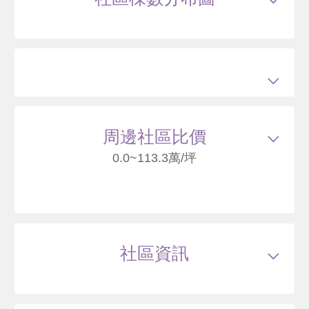
30
周邊社區比價
0.0~113.3萬/坪
長耀四季
臺北市北投區三合街一段82巷
社區資訊
100
萬
.6
類型
--
戶數
19戶
坪數
32~41坪