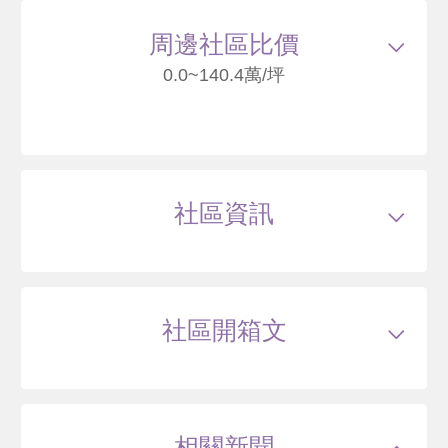
周邊社區比價
93
0.0~140.4萬/坪
華固文臨
臺北市北投區北科路
社區資訊
--
萬
類型
電梯大樓
戶數
95戶
坪數
27~45坪
2 年
45~55.83 坪
0 筆待售
屋齡
約0年
樓高
地上 20 層層
社區開箱文
公設比
約--
公共設施
--
國小學區
--
宏普陽明
國中學區
--
土地分區
住3特,住3-2特
台北市北投區北科路(文林國小旁)
主結構
RC
建設公司
華固建設
相關新聞
管理方式
--