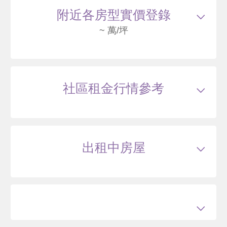
北科路190號 A3棟-2F
6145
131
附近各房型實價登錄
.6
萬
含車位370萬
萬 / 坪
已
扣除車位
~ 萬/坪
總建坪
55.62
車位
11.73坪
樓層
2/20樓
115/04
大樓
北科路190號 A5棟-14F
社區租金行情參考
3950
133
.5
萬
含車位290萬
萬 / 坪
已
扣除車位
總建坪
38.2
車位
10.79坪
樓層
14/20樓
出租中房屋
115/04
大樓
北科路190號 A1棟-3F
6412
135
.5
萬
含車位290萬
萬 / 坪
已
扣除車位
總建坪
56.91
車位
11.73坪
樓層
3/20樓