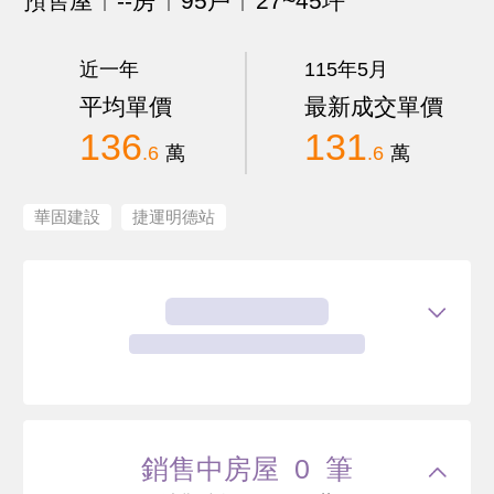
預售屋
--房
95戶
27~45坪
近一年
115年5月
平均單價
最新成交單價
136
131
.6
萬
.6
萬
華固建設
捷運明德站
銷售中房屋 0 筆