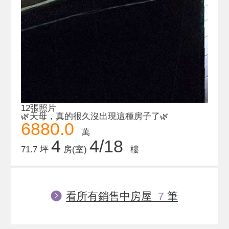
12張照片
🌿天母，真的很久沒出現這種房子了🌿
6880.0
萬
4
4/18
71.7 坪
房(室)
樓
看所有銷售中房屋
7
筆