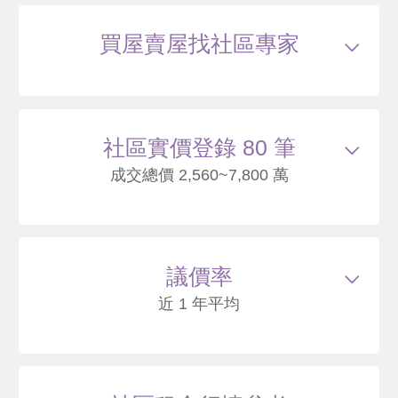
買屋賣屋找社區專家
社區實價登錄 80 筆
成交總價 2,560~7,800 萬
115/05
大樓
芝玉路一段226號15樓之2
6000
87
議價率
.5
萬
含車位600萬
萬 / 坪
已扣
除車位
近 1 年平均
總建坪
81.79
車位
20.09坪
樓層
15/18樓
115/01
大樓