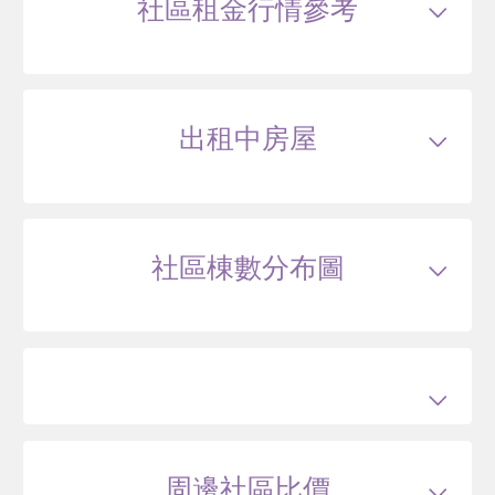
芝玉路一段222號13樓之2
社區租金行情參考
1400
23
.4
萬
含車位價
萬 / 坪
含車位計
算
總建坪
59.92
車位
樓層
13/18樓
出租中房屋
113/10
車位
芝玉路一段222號2樓等共用部分
225
--
萬
萬 / 坪
總建坪
9.25
車位
樓層
0/0樓
社區棟數分布圖
80
周邊社區比價