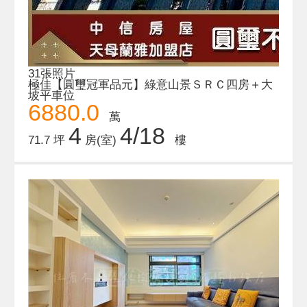
31張照片
極佳【圓璽冠軍品元】綠意山景ＳＲＣ四房＋大
坡平車位
6880.0
萬
4
4/18
71.7 坪
房(室)
樓