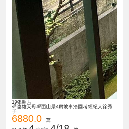
19張照片
🌈遠雄天母🌈面山景4房坡車洽國考經紀人徐秀
子
6880.0
萬
4
4/18