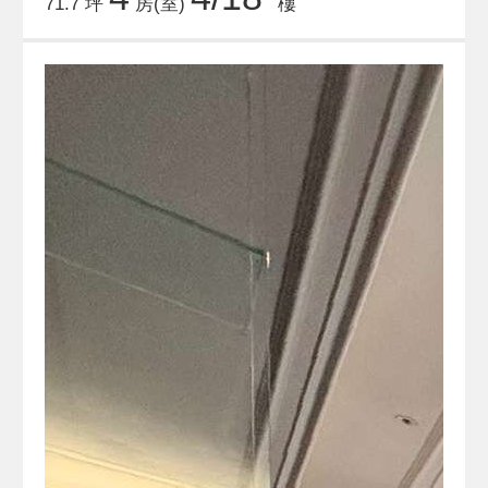
71.7 坪
房(室)
樓