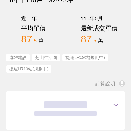
16年
145戶
32~72坪
近一年
115年5月
平均單價
最新成交單價
87
87
.5
萬
.5
萬
遠雄建設
芝山生活圈
捷運LR09站(規劃中)
捷運LR10站(規劃中)
計算說明