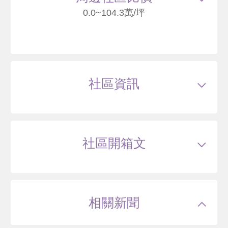
0.0~104.3萬/坪
美學地圖
臺北市士林區忠誠路一段
社區資訊
--
萬
類型
大樓
戶數
145戶
坪數
32~72坪
21 年
46.09~95.64 坪
0 筆待售
屋齡
約16年
樓高
18~18層
社區開箱文
公設比
約--
公共設施
中庭花園,社區泳池,SPA,三溫暖烤箱/蒸
氣室,視聽中心(電影院),廚藝教室,瑜伽室,會議室,
無相
宴會廳,圖書室,交誼廳,桌撞球室
國小學區
芝山國小,雨農國小,雨聲國小
台北市士林區忠誠路一段
國中學區
天母國中,蘭雅國中
土地分區
住三
相關新聞
主結構
鋼骨混鋼筋混凝土(SRC)
82
萬
.4
建設公司
遠雄建設
管理方式
管理員(警衛)