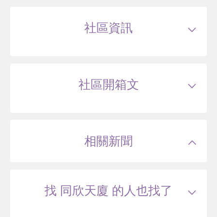
中央北路一段131號4樓之1
懷石
1505
65
.1
萬
萬 / 坪
臺北市北投區大業路
社區資訊
總建坪
23.1
車位
樓層
4/11樓
本戶歷史交易
4
筆
82
萬
.4
交易紀錄1
102/10
較前次交易
--
類型
大樓
總價
1288
萬
單價
55.8
萬/坪
當時屋齡
17.5
戶數
35戶
年
坪數
23.11~23.11坪
交易紀錄2
103/02
較前次交易
16.8%
29 年
55.66~68.56 坪
0 筆待售
屋齡
約30年
總價
1505
萬
單價
65.1
萬/坪
當時屋齡
17.8
樓高
1~11層
社區開箱文
年
公設比
約--
交易紀錄3
109/10
較前次交易
-7.6%
公共設施
--
國小學區
北投國小
總價
1390
萬
單價
60.2
萬/坪
當時屋齡
24.5
文化社區國宅(二甲-電梯)
國中學區
北投國中
年
土地分區
商三
交易紀錄4
114/04
較前次交易
19.9%
臺北市北投區文化三路
主結構
鋼筋混凝土(RC)
總價
1666
萬
單價
72.1
萬/坪
當時屋齡
29
年
建設公司
私人
相關新聞
管理方式
管理員(警衛)
55
萬
.2
31 年
40.73~44.7 坪
1 筆待售
4
找 同欣天廈 的人也找了
北投首站