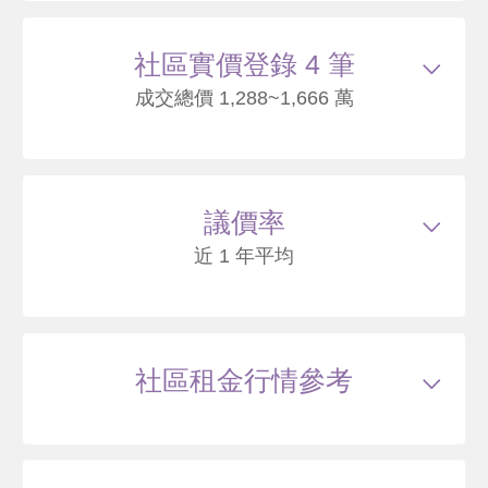
社區實價登錄 4 筆
成交總價 1,288~1,666 萬
114/04
大樓
中央北路一段131號4樓之1
1666
72
議價率
.1
萬
萬 / 坪
總建坪
23.11
車位
樓層
4/11樓
近 1 年平均
本戶歷史交易
4
筆
交易紀錄1
102/10
較前次交易
--
總價
1288
萬
單價
55.8
萬/坪
當時屋齡
17.5
年
交易紀錄2
103/02
較前次交易
16.8%
總價
1505
萬
單價
65.1
萬/坪
當時屋齡
17.8
社區租金行情參考
年
交易紀錄3
109/10
較前次交易
-7.6%
總價
1390
萬
單價
60.2
萬/坪
當時屋齡
24.5
年
交易紀錄4
114/04
較前次交易
19.9%
總價
1666
萬
單價
72.1
萬/坪
當時屋齡
29
年