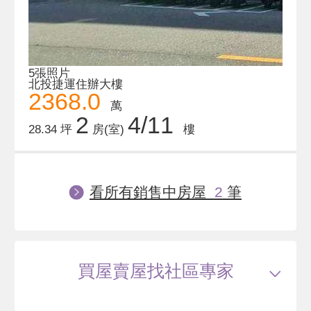
5張照片
北投捷運住辦大樓
2368.0
萬
2
4/11
28.34 坪
房(室)
樓
看所有銷售中房屋
2
筆
買屋賣屋找社區專家