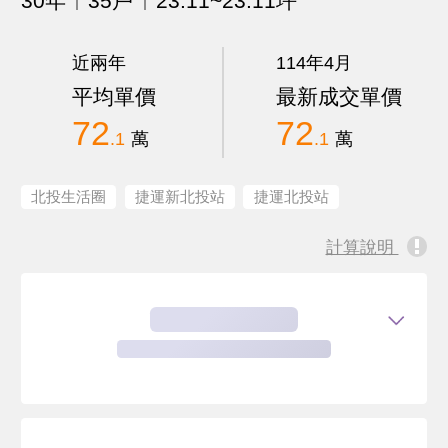
30年
35戶
23.11~23.11坪
近兩年
114年4月
平均單價
最新成交單價
72
72
.1
萬
.1
萬
北投生活圈
捷運新北投站
捷運北投站
計算說明