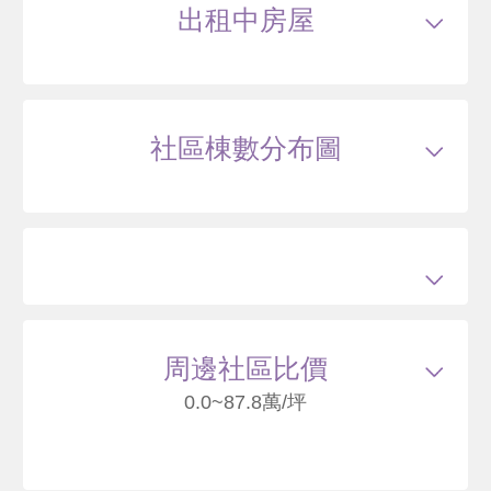
出租中房屋
109/10
大樓
中央北路一段131號4樓之1
1390
60
.2
萬
萬 / 坪
社區棟數分布圖
總建坪
23.1
車位
樓層
4/11樓
本戶歷史交易
4
筆
交易紀錄1
102/10
較前次交易
--
總價
1288
萬
單價
55.8
萬/坪
當時屋齡
17.5
年
交易紀錄2
103/02
較前次交易
16.8%
總價
1505
萬
單價
65.1
萬/坪
當時屋齡
17.8
年
交易紀錄3
109/10
較前次交易
-7.6%
總價
1390
萬
單價
60.2
萬/坪
當時屋齡
24.5
年
交易紀錄4
114/04
較前次交易
19.9%
周邊社區比價
總價
1666
萬
單價
72.1
萬/坪
當時屋齡
29
年
0.0~87.8萬/坪
103/02
大樓