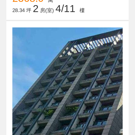
萬
2
4/11
28.34 坪
房(室)
樓