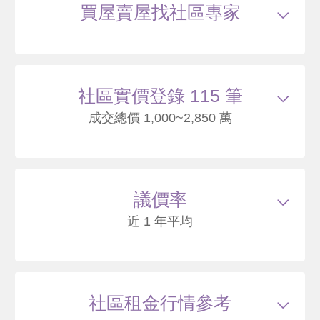
買屋賣屋找社區專家
社區實價登錄 115 筆
成交總價 1,000~2,850 萬
114/11
車位
思源路192巷31號
220
--
議價率
萬
萬 / 坪
總建坪
10.11
車位
樓層
1/14樓
近 1 年平均
114/09
車位
思源路192巷31號
225
--
社區租金行情參考
萬
萬 / 坪