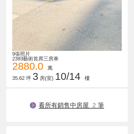
9張照片
2393藝術首席三房車
2880.0
萬
3
10/14
35.62 坪
房(室)
樓
看所有銷售中房屋
2
筆