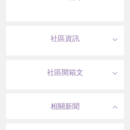
冠德鼎極
新北市新莊區思源路
社區資訊
76
萬
.7
類型
大樓
戶數
162戶
坪數
24~35坪
11 年
57.75~67.96 坪
0 筆待售
屋齡
約14年
樓高
14~14層
社區開箱文
公設比
約--
公共設施
接待大廳,信箱區,中庭花園,屋頂花園,社
區泳池,KTV,圖書室,交誼廳,健身房
朕權
國小學區
頭前國小
國中學區
頭前國中
新北市新莊區幸福東路
土地分區
住二
主結構
鋼筋混凝土(RC)
相關新聞
建設公司
興富發建設
--
萬
管理方式
保全公司
14 年
43.74~66.77 坪
0 筆待售