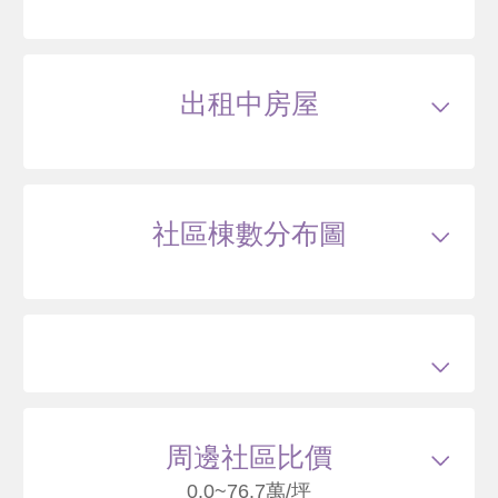
總建坪
10.11
車位
樓層
1/14樓
出租中房屋
114/08
大樓
思源路230巷50號8樓
1850
66
萬
含車位230萬
萬 / 坪
已扣除
車位
總建坪
34.64
車位
10.10坪
樓層
8/14樓
社區棟數分布圖
115
周邊社區比價
0.0~76.7萬/坪