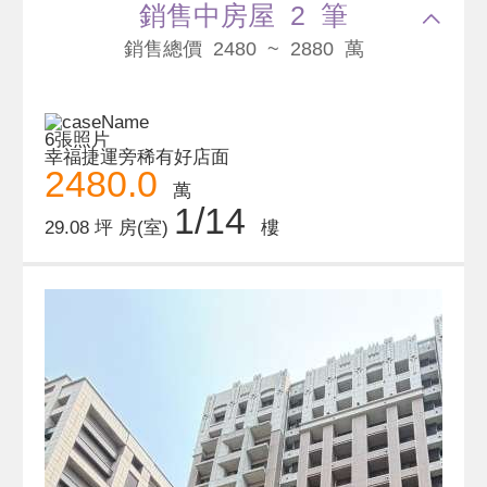
銷售中房屋 2 筆
銷售總價 2480 ~ 2880 萬
6張照片
幸福捷運旁稀有好店面
2480.0
萬
1/14
29.08 坪
房(室)
樓