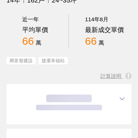
14年
162戶
24~35坪
近一年
114年8月
平均單價
最新成交單價
66
66
萬
萬
興富發建設
捷運幸福站
計算說明