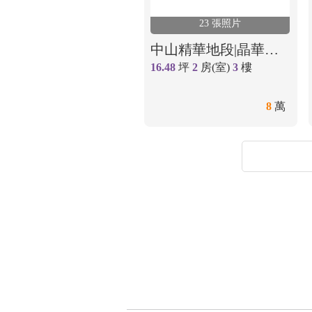
23 張照片
中山精華地段|晶華商圈|邊間|電梯2房|周家盈
16.48
坪
2
房(室)
3
樓
8
萬