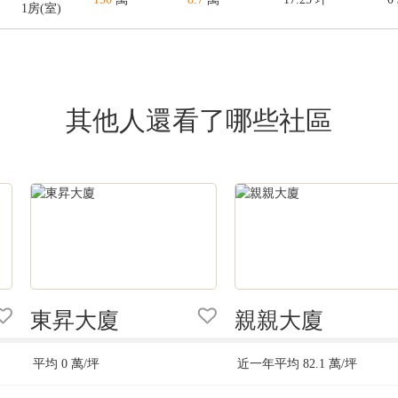
1房(室)
其他人還看了哪些社區
東昇大廈
親親大廈
平均
0
萬/坪
近一年平均
82.1
萬/坪