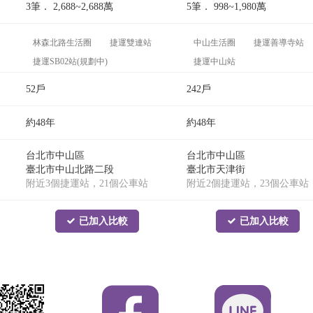
3筆．
2,688~2,688
萬
5筆．
998~1,980
萬
林森北路生活圈
捷運雙連站
中山生活圈
捷運善導寺站
捷運SB02站(規劃中)
捷運中山站
52戶
242戶
約48年
約48年
台北市中山區
台北市中山區
臺北市中山北路二段
臺北市天津街
附近3個捷運站，21個公車站
附近2個捷運站，23個公車站
已加入比較
已加入比較