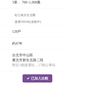
3筆．
700~1,000
萬
松江南京生活圈
捷運SB03站(規劃中)
捷運行天宮站
128戶
約47年
台北市中山區
臺北市新生北路二段
附近3個捷運站，27個公車站
已加入比較