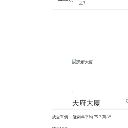
之3
天府大廈
成交單價
近兩年平均
75.2
萬/坪