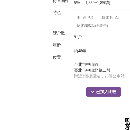
待售物件
5筆．
1,850~1,850
萬
特色
中山生活圈
捷運中山站
捷運SB02站(規劃中)
總戶數
91戶
屋齡
約48年
位置
台北市中山區
臺北市中山北路二段
附近3個捷運站，25個公車站
已加入比較