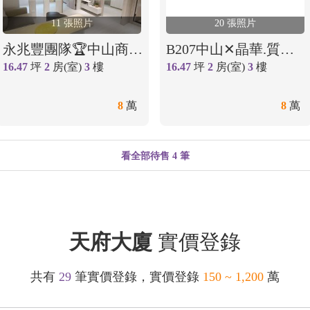
11 張照片
20 張照片
永兆豐團隊🏆中山商圈2室
B207中山✕晶華.質感美兩房
16.47
坪
2
房(室)
3
樓
16.47
坪
2
房(室)
3
樓
8
萬
8
萬
看全部待售 4 筆
天府大廈
實價登錄
共有
29
筆實價登錄，實價登錄
150 ~ 1,200
萬