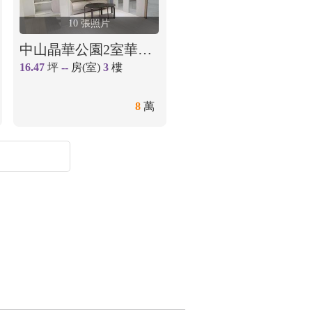
10 張照片
中山晶華公園2室華廈-住商陳枝煌
16.47
坪
--
房(室)
3
樓
8
萬