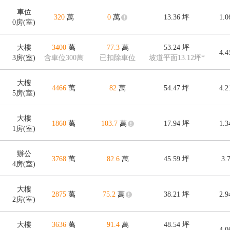
車位
320
萬
0
萬
13.36
坪
1.
0房(室)
大樓
3400
萬
77.3
萬
53.24
坪
4.
3房(室)
含車位300萬
已扣除車位
坡道平面13.12坪*
大樓
4466
萬
82
萬
54.47
坪
4.
5房(室)
大樓
1860
萬
103.7
萬
17.94
坪
1.
1房(室)
辦公
3768
萬
82.6
萬
45.59
坪
3.
4房(室)
大樓
2875
萬
75.2
萬
38.21
坪
2.
2房(室)
大樓
3636
萬
91.4
萬
48.54
坪
4.