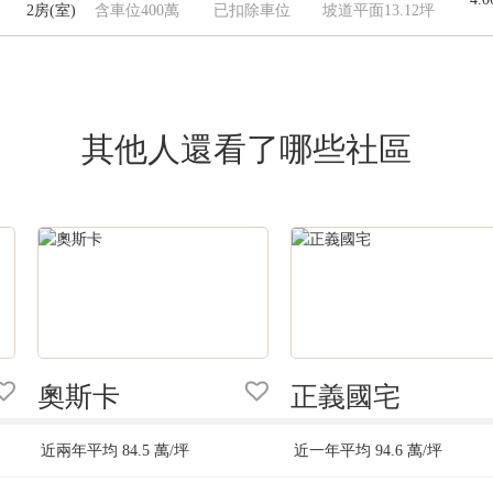
2房(室)
含車位400萬
已扣除車位
坡道平面13.12坪
其他人還看了哪些社區
奧斯卡
正義國宅
近兩年平均
84.5
萬/坪
近一年平均
94.6
萬/坪