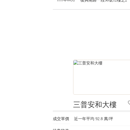
復興南路一段90號12樓之2
三普安和大樓
成交單價
近一年平均
92.8
萬/坪