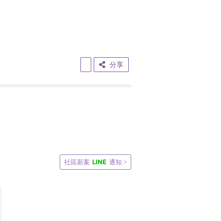
分享
LINE
社區新案
通知 >