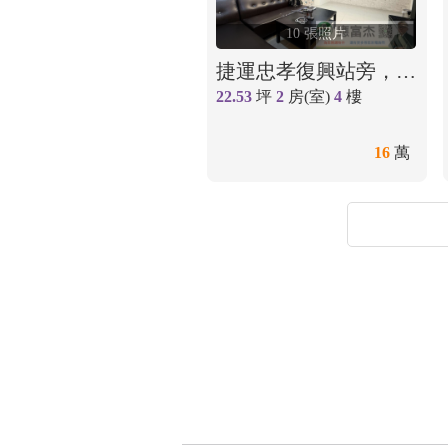
10 張照片
捷運忠孝復興站旁，稀有電梯二房，獨家🌳住商小應
22.53
坪
2
房(室)
4
樓
16
萬