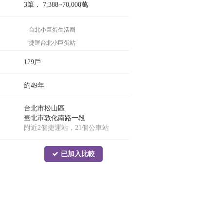
3筆．
7,388~70,000
萬
台北小巨蛋生活圈
捷運台北小巨蛋站
捷運忠孝敦化站
129戶
約49年
台北市松山區
臺北市敦化南路一段
附近2個捷運站，21個公車站
已加入比較