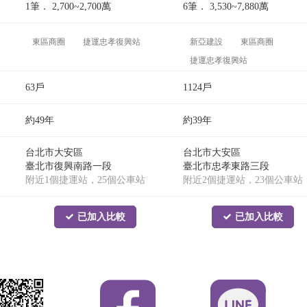
1筆．
2,700~2,700
萬
6筆．
3,530~7,880
萬
東區商圈
捷運忠孝復興站
新亞建設
東區商圈
捷運忠孝復興站
捷運忠孝新生站
63戶
1124戶
約49年
約39年
台北市大安區
台北市大安區
臺北市復興南路一段
臺北市忠孝東路三段
附近1個捷運站，25個公車站
附近2個捷運站，23個公車站
已加入比較
已加入比較