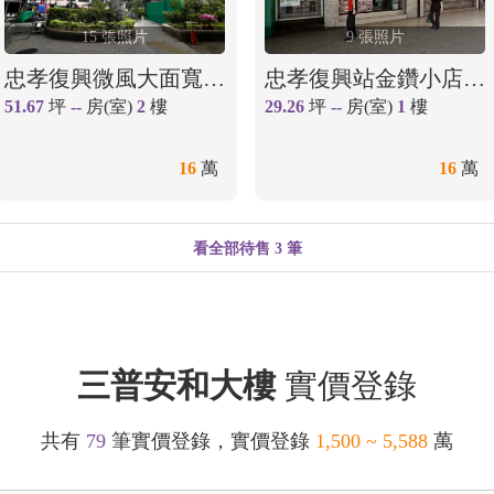
15 張照片
9 張照片
忠孝復興微風大面寬二樓店辦
忠孝復興站金鑽小店面含車位🌟【住商楊若芸】
51.67
坪
--
房(室)
2
樓
29.26
坪
--
房(室)
1
樓
16
萬
16
萬
看全部待售 3 筆
三普安和大樓
實價登錄
共有
79
筆實價登錄，實價登錄
1,500 ~ 5,588
萬