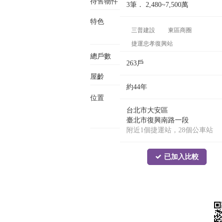
待售物件
3筆．
2,480~7,500
萬
特色
三普建設
東區商圈
捷運忠孝復興站
總戶數
263戶
屋齡
約44年
位置
台北市大安區
臺北市復興南路一段
附近1個捷運站，28個公車站
已加入比較