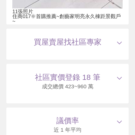
11張照片
住商017🌞首購推薦~創藝家明亮永久棟距景觀戶
~
1068.0
萬
2
6/6
買屋賣屋找社區專家
21.73 坪
房(室)
樓
看所有銷售中房屋
15
筆
社區實價登錄 18 筆
成交總價 423~960 萬
115/02
華廈
中和街525巷7號3樓之7
960
36
議價率
.2
萬
萬 / 坪
總建坪
26.56
車位
樓層
3/6樓
近 1 年平均
本戶歷史交易
2
筆