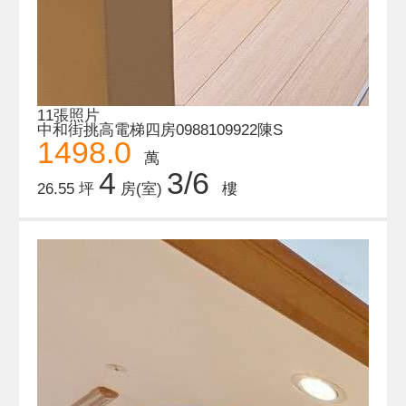
11張照片
中和街挑高電梯四房0988109922陳S
1498.0
萬
4
3/6
26.55 坪
房(室)
樓