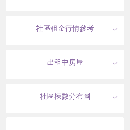
交易紀錄1
108/08
較前次交易
--
總價
800
萬
單價
30.1
萬/坪
當時屋齡
24
年
交易紀錄2
115/02
較前次交易
20.0%
總價
960
萬
單價
36.2
萬/坪
當時屋齡
30.5
年
社區租金行情參考
114/09
華廈
中和街525巷7號2樓之2
640
50
.8
萬
萬 / 坪
出租中房屋
總建坪
12.6
車位
樓層
2/6樓
本戶歷史交易
2
筆
交易紀錄1
104/01
較前次交易
--
總價
430
萬
單價
34.1
萬/坪
當時屋齡
19.4
年
交易紀錄2
114/09
較前次交易
48.8%
總價
640
萬
單價
50.8
萬/坪
當時屋齡
30.1
年
社區棟數分布圖
114/02
華廈
中和街525巷7號6樓之4
538
42
.7
萬
萬 / 坪