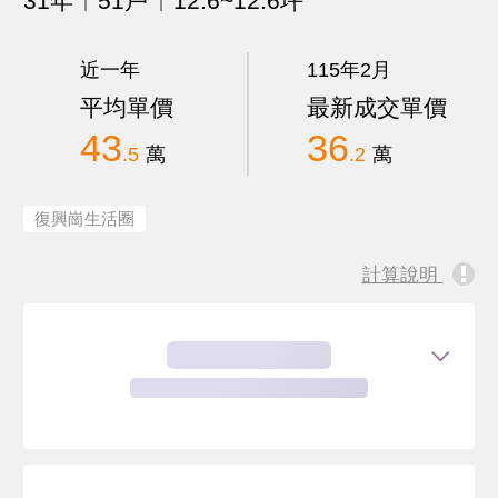
31年
51戶
12.6~12.6坪
近一年
115年2月
平均單價
最新成交單價
43
36
.5
萬
.2
萬
復興崗生活圈
計算說明