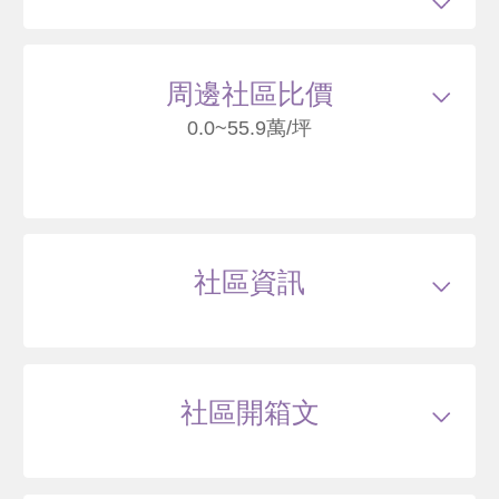
總建坪
12.6
車位
樓層
6/6樓
周邊社區比價
0.0~55.9萬/坪
18
家菱豪門
臺北市北投區中和街
社區資訊
--
萬
類型
華廈
戶數
51戶
坪數
12.6~12.6坪
31 年
20~32 坪
0 筆待售
屋齡
約31年
樓高
6~6層
社區開箱文
公設比
約--
公共設施
--
國小學區
文化國小
仰德小品
國中學區
新民國中
土地分區
住三