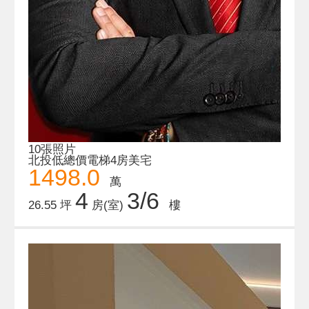
10張照片
北投低總價電梯4房美宅
1498.0
萬
4
3/6
26.55 坪
房(室)
樓