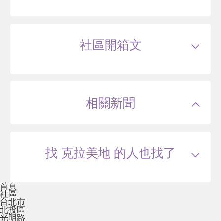
類型
大樓
戶數
258戶
坪數
10~55坪
18 年
27.39~143 坪
0 筆待售
屋齡
約18年
樓高
23~23層
社區開箱文
公設比
約--
公共設施
中庭花園,屋頂花園,社區泳池,SPA,視聽
中心(電影院),會議室,兒童遊戲室,圖書室,交誼廳,
北投大漢
健身房,桌撞球室
國小學區
北投國小
臺北市北投區光明路
國中學區
北投國中
土地分區
商三
相關新聞
主結構
鋼骨(SC)或鋼骨混凝土,鋼骨混鋼筋混凝
76
萬
.4
土(SRC)
建設公司
統揚建設
管理方式
保全系統
19 年
23.99~46.97 坪
0 筆待售
找 克拉美地 的人也找了
圓頂藝術廳
首頁
臺北市北投區中央南路一段
社區
台北市
80
萬
北投區
.1
光明路