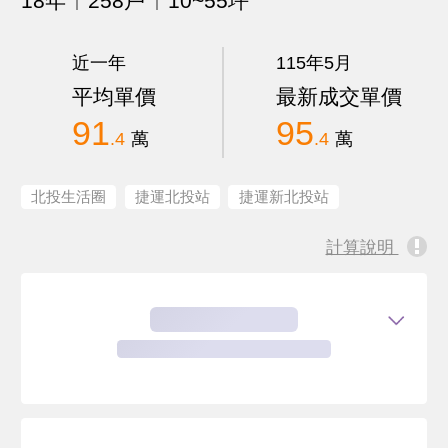
18年
258戶
10~55坪
近一年
115年5月
平均單價
最新成交單價
91
95
.4
萬
.4
萬
北投生活圈
捷運北投站
捷運新北投站
計算說明