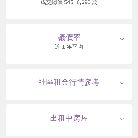
成交總價 545~6,690 萬
115/05
大樓
光明路68號8樓之9
1050
95
議價率
.4
萬
萬 / 坪
總建坪
11
車位
樓層
8/23樓
近 1 年平均
114/11
大樓
光明路68號3樓之6
3700
95
社區租金行情參考
.7
萬
含車位200萬*
萬 / 坪
已扣
除車位
總建坪
47.36
車位
10.78坪
樓層
3/23樓
本戶歷史交易
2
筆
交易紀錄1
109/08
較前次交易
--
總價
2518
萬
單價
63.4
萬/坪
當時屋齡
12.7
出租中房屋
年
交易紀錄2
114/11
較前次交易
46.9%
總價
3700
萬
單價
95.7
萬/坪
當時屋齡
18
年