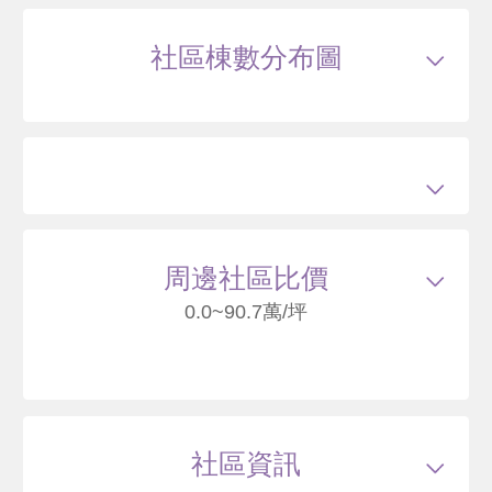
社區棟數分布圖
114/11
大樓
光明路66號10樓之3
5140
83
萬
含車位500萬
萬 / 坪
已扣除
車位
總建坪
79.29
車位
23.37坪
樓層
10/23樓
本戶歷史交易
2
筆
交易紀錄1
101/09
較前次交易
--
總價
3910
萬
單價
62.8
萬/坪
當時屋齡
4.9
年
交易紀錄2
114/11
較前次交易
31.5%
總價
5140
萬
單價
83
萬/坪
當時屋齡
18
年
周邊社區比價
0.0~90.7萬/坪
128
正隆麗池
臺北市北投區光明路
社區資訊
86
萬
.2