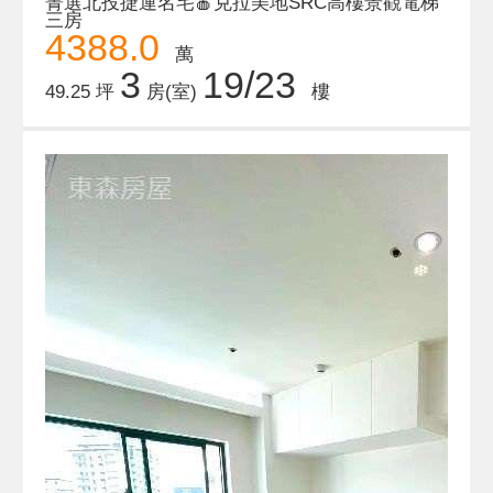
菁選北投捷運名宅🍎克拉美地SRC高樓景觀電梯
三房
4388.0
萬
3
19/23
49.25 坪
房(室)
樓