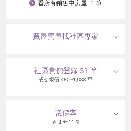
看所有銷售中房屋
1
筆
買屋賣屋找社區專家
社區實價登錄 31 筆
成交總價 450~1,088 萬
113/07
華廈
石牌路二段315巷2號3樓之1
1088
89
議價率
.3
萬
萬 / 坪
總建坪
12.19
車位
樓層
3/6樓
近 1 年平均
本戶歷史交易
3
筆
交易紀錄1
104/05
較前次交易
--