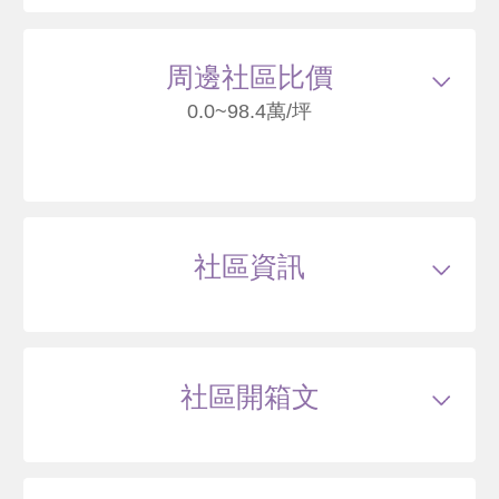
696
60
.1
萬
萬 / 坪
總建坪
11.58
車位
樓層
4/6樓
周邊社區比價
0.0~98.4萬/坪
31
天天天母
臺北市北投區石牌路二段
社區資訊
98
萬
.4
類型
華廈
戶數
51戶
坪數
7~22坪
27 年
10.91~24.42 坪
0 筆待售
屋齡
約31年
樓高
6~6層
社區開箱文
公設比
約--
公共設施
--
國小學區
天母國小
新地來亨
國中學區
石牌國中,明德國中
土地分區
住三
臺北市北投區石牌路二段
主結構
鋼筋混凝土(RC)