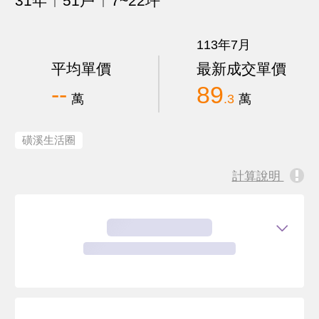
31年
51戶
7~22坪
113年7月
平均單價
最新成交單價
--
89
萬
.3
萬
磺溪生活圈
計算說明