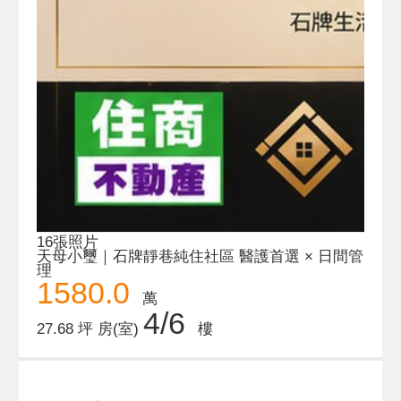
16張照片
天母小璽｜石牌靜巷純住社區 醫護首選 × 日間管
理
1580.0
萬
4/6
27.68 坪
房(室)
樓