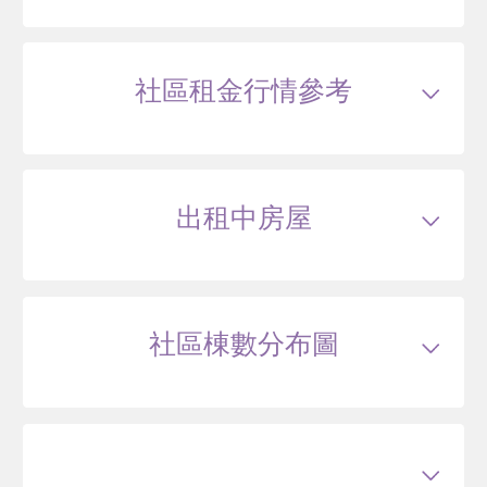
總價
616
萬
單價
50.5
萬/坪
當時屋齡
20.7
年
交易紀錄2
111/03
較前次交易
42.9%
總價
880
萬
單價
72.2
萬/坪
當時屋齡
27.5
年
交易紀錄3
113/07
較前次交易
23.6%
社區租金行情參考
總價
1088
萬
單價
89.3
萬/坪
當時屋齡
29.9
年
112/06
華廈
出租中房屋
石牌路二段315巷2號5樓之2
770
57
.9
萬
萬 / 坪
總建坪
13.3
車位
樓層
5/6樓
本戶歷史交易
2
筆
交易紀錄1
102/10
較前次交易
--
總價
620
萬
單價
46.6
萬/坪
當時屋齡
19.1
年
社區棟數分布圖
交易紀錄2
112/06
較前次交易
24.2%
總價
770
萬
單價
57.9
萬/坪
當時屋齡
28.8
年
112/04
華廈
石牌路二段315巷2號4樓