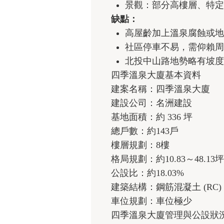
景觀：部分高樓層、特定
缺點：
高屋齡加上溫泉腐蝕或地
社區停車不易，需仰賴周
北投中山路地勢略有坡度
四季溫泉大廈基本資料
建案名稱：四季溫泉大廈
建設公司：名洲建設
基地面積：約 336 坪
總戶數：約143戶
樓層規劃：8樓
格局規劃：約10.83～48.13坪
公設比：約18.03%
建築結構：鋼筋混凝土 (RC)
車位規劃：車位極少
四季溫泉大廈管理與公設狀