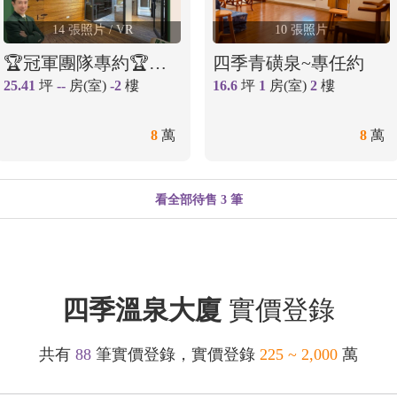
14 張照片
/ VR
10 張照片
🏆冠軍團隊專約🏆新北投地熱谷知名景點面寬金店面
四季青磺泉~專任約
25.41
坪
--
房(室)
-2
樓
16.6
坪
1
房(室)
2
樓
8
萬
8
萬
看全部待售 3 筆
四季溫泉大廈
實價登錄
共有
88
筆實價登錄，實價登錄
225 ~ 2,000
萬