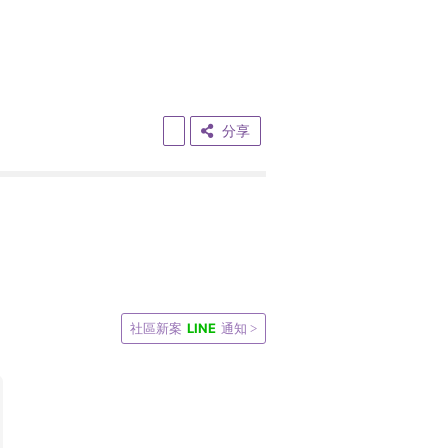
分享
LINE
社區新案
通知 >