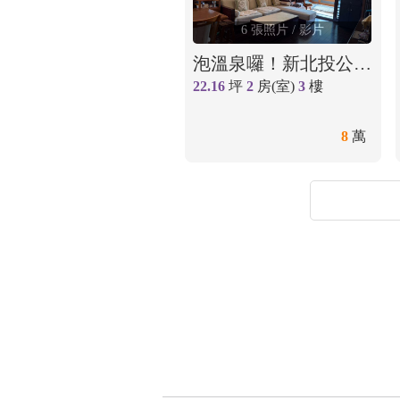
6 張照片
/ 影片
泡溫泉囉！新北投公園旁兩房渡假小屋 近捷運站
22.16
坪
2
房(室)
3
樓
8
萬