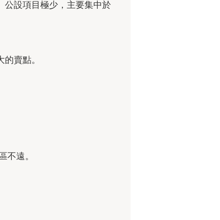
。公設項目極少，主要集中於
。
大的賣點。
區不遠。