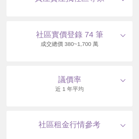
社區實價登錄 74 筆
成交總價 380~1,700 萬
115/03
華廈
泉源路49之19號6樓
730
40
議價率
.2
萬
萬 / 坪
總建坪
18.17
車位
樓層
6/7樓
近 1 年平均
本戶歷史交易
2
筆
交易紀錄1
114/07
較前次交易
--
總價
460
萬
單價
25.3
萬/坪
當時屋齡
43.4
年
交易紀錄2
115/03
較前次交易
58.7%
總價
730
萬
單價
40.2
萬/坪
當時屋齡
44.1
年
社區租金行情參考