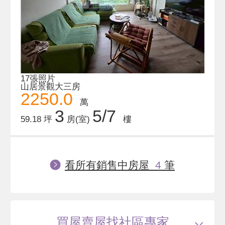
17張照片
山居景觀大三房
2250.0
萬
3
5/7
59.18 坪
房(室)
樓
看所有銷售中房屋
4
筆
買屋賣屋找社區專家