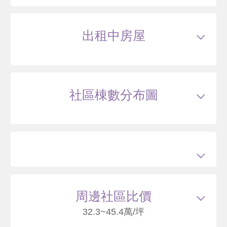
115/01
華廈
泉源路49之1號6樓
500
28
.7
萬
萬 / 坪
出租中房屋
總建坪
17.41
車位
樓層
6/7樓
本戶歷史交易
2
筆
交易紀錄1
105/01
較前次交易
--
總價
480
萬
單價
27.6
萬/坪
當時屋齡
33.9
年
交易紀錄2
115/01
較前次交易
4.2%
總價
500
萬
單價
28.7
萬/坪
當時屋齡
43.9
年
社區棟數分布圖
114/09
華廈
泉源路49之9號5樓
270
14
.9
萬
萬 / 坪
總建坪
18.17
車位
樓層
5/7樓
周邊社區比價
32.3~45.4萬/坪
74