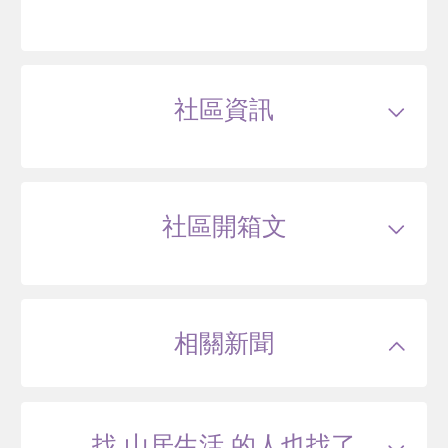
泉之鄉
臺北市北投區溫泉路
社區資訊
34
萬
.7
類型
華廈
戶數
147戶
坪數
17.41~59.18坪
48 年
9~25 坪
10 筆待售
屋齡
約44年
樓高
7~7層
社區開箱文
公設比
約--
公共設施
中庭花園
國小學區
義方國小
玉川溫泉別墅
國中學區
新民國中
土地分區
住二
臺北市北投區泉源路
主結構
鋼筋混凝土(RC)
建設公司
中洲營造
相關新聞
管理方式
管理員(警衛)
33
萬
.9
39 年
17~25 坪
1 筆待售
找 山居生活 的人也找了