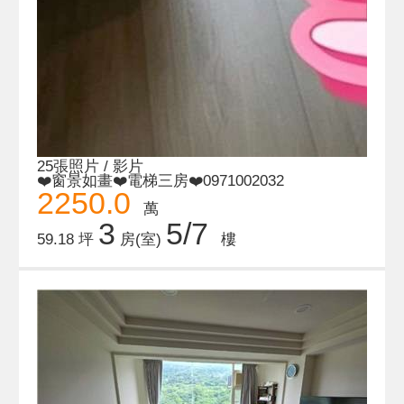
25張照片 / 影片
❤️窗景如畫❤️電梯三房❤️0971002032
2250.0
萬
3
5/7
59.18 坪
房(室)
樓