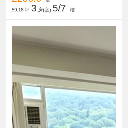
萬
3
5/7
59.18 坪
房(室)
樓