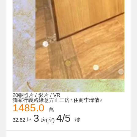
20張照片 / 影片 / VR
獨家行義路綠意方正三房⭐️住商李瑋倩⭐️
1485.0
萬
3
4/5
32.62 坪
房(室)
樓