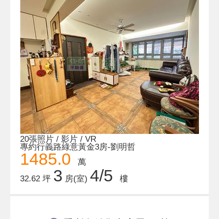
20張照片 / 影片 / VR
專約行義路綠意黃金3房-劉明哲
1485.0
萬
3
4/5
32.62 坪
房(室)
樓