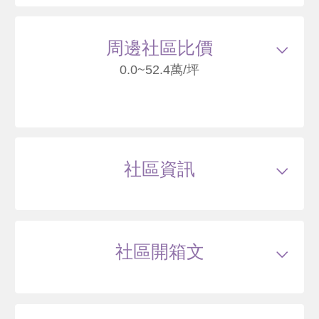
32
周邊社區比價
0.0~52.4萬/坪
大自然世界
臺北市北投區行義路
社區資訊
52
萬
.4
類型
華廈,公寓
戶數
158戶
坪數
22.89~42.72坪
40 年
11.13~55.53 坪
6 筆待售
屋齡
約40年
樓高
5~7層
社區開箱文
公設比
約--
公共設施
--
國小學區
天母國小
天母天藍
國中學區
石牌國中,明德國中
土地分區
住宅區
臺北市北投區行義路
主結構
鋼筋混凝土(RC)