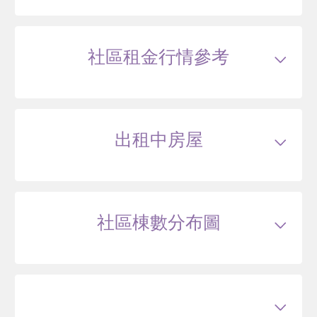
114/01
公寓
行義路186巷26弄23號5樓
975
30
社區租金行情參考
.8
萬
萬 / 坪
總建坪
31.64
車位
樓層
5/5樓
本戶歷史交易
2
筆
交易紀錄1
102/04
較前次交易
--
總價
1000
萬
單價
32.6
萬/坪
當時屋齡
28.4
年
出租中房屋
交易紀錄2
114/01
較前次交易
-2.5%
總價
975
萬
單價
30.8
萬/坪
當時屋齡
40.1
年
113/07
公寓
社區棟數分布圖
行義路186巷26弄15號4樓
1025
35
.6
萬
萬 / 坪
總建坪
28.83
車位
樓層
4/5樓