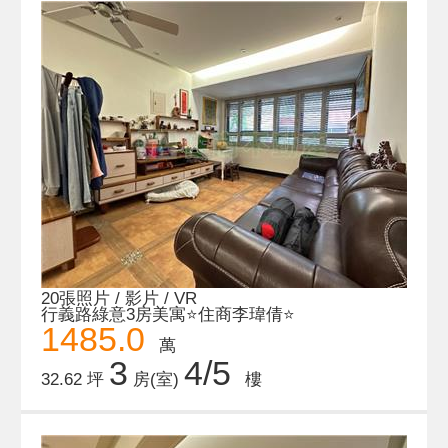
20張照片 / 影片 / VR
行義路綠意3房美寓⭐️住商李瑋倩⭐️
1485.0
萬
3
4/5
32.62 坪
房(室)
樓