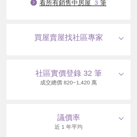
看所有銷售中房屋
3
筆
買屋賣屋找社區專家
社區實價登錄 32 筆
成交總價 820~1,420 萬
115/01
公寓
行義路186巷26弄17號5樓
938
30
議價率
.5
萬
萬 / 坪
總建坪
30.73
車位
樓層
5/5樓
近 1 年平均