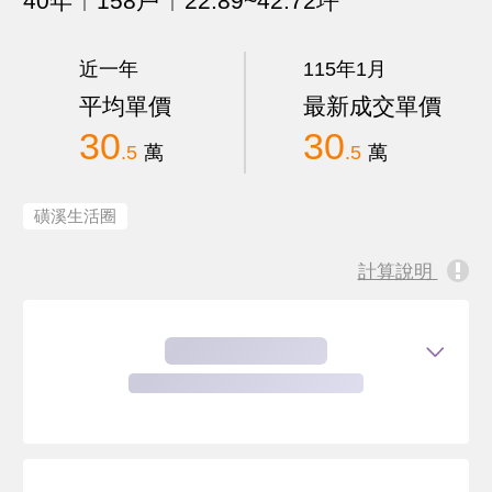
40年
158戶
22.89~42.72坪
近一年
115年1月
平均單價
最新成交單價
30
30
.5
萬
.5
萬
磺溪生活圈
計算說明