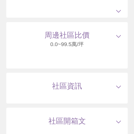
113/05
華廈
三合街一段82巷60號7樓
6860
83
.9
萬
含車位540萬
萬 / 坪
已扣
除車位
周邊社區比價
總建坪
100.41
車位
25.11坪
樓層
7/9樓
本戶歷史交易
2
筆
0.0~99.5萬/坪
交易紀錄1
103/03
較前次交易
--
總價
6200
萬
單價
75.7
萬/坪
當時屋齡
年
交易紀錄2
113/05
較前次交易
10.6%
總價
6860
萬
單價
83.9
萬/坪
當時屋齡
7.7
年
家居奇玉
臺北市北投區三合街一段
社區資訊
--
萬
類型
華廈
77
戶數
44戶
坪數
75~128坪
10 年
49.99~73.66 坪
0 筆待售
屋齡
約9年
樓高
9層
社區開箱文
公設比
約33%
公共設施
屋頂花園,圖書室,交誼廳,健身房
國小學區
清江國小