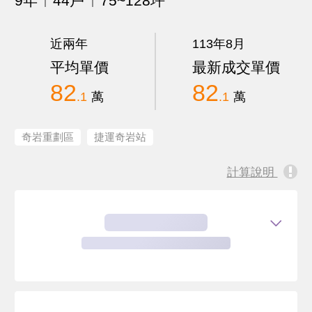
9年
44戶
75~128坪
近兩年
113年8月
平均單價
最新成交單價
82
82
.1
萬
.1
萬
奇岩重劃區
捷運奇岩站
計算說明