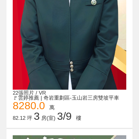
22張照片 / VR
🚩雲婷推薦 | 奇岩重劃區-玉山岩三房雙坡平車
8280.0
萬
3
3/9
82.12 坪
房(室)
樓