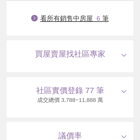
看所有銷售中房屋
6
筆
買屋賣屋找社區專家
社區實價登錄 77 筆
成交總價 3,788~11,888 萬
113/08
華廈
三合街一段82巷58號2樓
6738
82
議價率
.1
萬
含車位540萬*
萬 / 坪
已扣