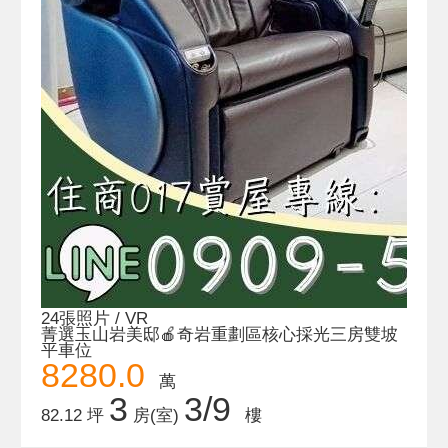
24張照片 / VR
菁選玉山岩美邸🍎奇岩重劃區核心採光三房雙坡
平車位
8280.0
萬
3
3/9
82.12 坪
房(室)
樓