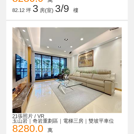
萬
3
3/9
82.12 坪
房(室)
樓
21張照片 / VR
玉山岩｜奇岩重劃區｜電梯三房｜雙坡平車位
8280.0
萬