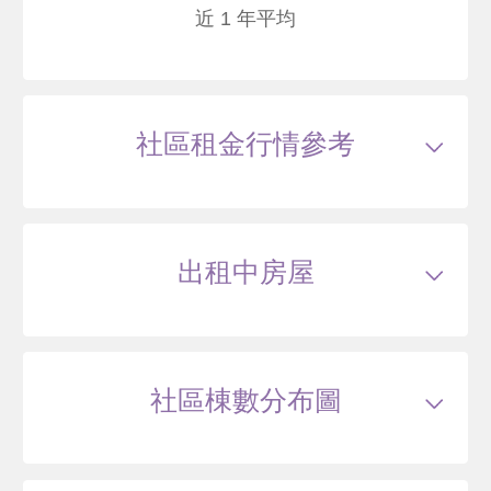
除車位
近 1 年平均
總建坪
100.58
車位
25.11坪
樓層
2/9樓
本戶歷史交易
3
筆
交易紀錄1
106/01
較前次交易
--
總價
6000
萬
單價
72.2
萬/坪
當時屋齡
0.3
年
交易紀錄2
109/08
較前次交易
-9.0%
總價
5460
萬
單價
66.8
萬/坪
當時屋齡
3.9
年
社區租金行情參考
交易紀錄3
113/08
較前次交易
23.4%
總價
6738
萬
單價
82.1
萬/坪
當時屋齡
7.9
年
113/05
華廈
出租中房屋
三合街一段82巷60號3樓
6400
81
.7
萬
含車位250萬*
萬 / 坪
已扣
除車位
總建坪
87.86
車位
12.56坪
樓層
3/9樓
本戶歷史交易
2
筆
交易紀錄1
107/01
較前次交易
--
社區棟數分布圖
總價
5150
萬
單價
65.2
萬/坪
當時屋齡
1.3
年
交易紀錄2
113/05
較前次交易
24.3%
總價
6400
萬
單價
81.7
萬/坪
當時屋齡
7.7
年