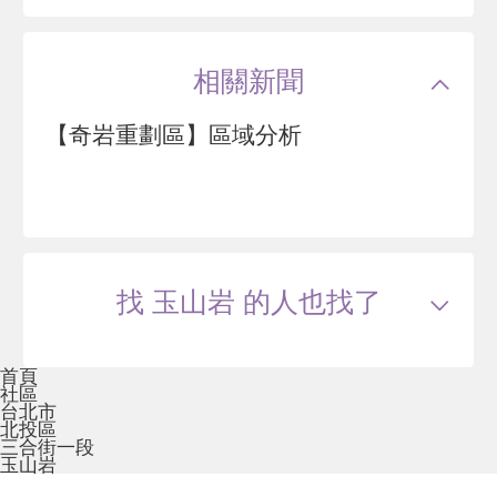
出雲
國中學區
北投國中
土地分區
住三
臺北市北投區三合街一段
主結構
鋼筋混凝土(RC)
建設公司
聯築開發,宏築機構
相關新聞
管理方式
保全公司
85
萬
.4
【奇岩重劃區】區域分析
11 年
45~60 坪
4 筆待售
潤泰奇岩
臺北市北投區三合街一段
找 玉山岩 的人也找了
--
萬
首頁
8 年
57.95~87.45 坪
0 筆待售
社區
台北市
北投區
三合街一段
玉山岩