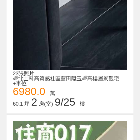
23張照片
🌈北士科高質感社區藍田陞玉🌈高樓層景觀宅
+車位
6980.0
萬
2
9/25
60.1 坪
房(室)
樓