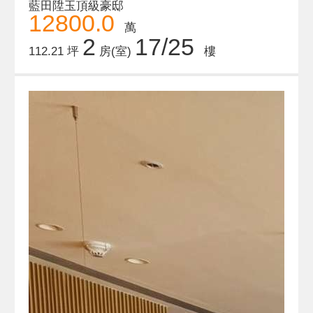
藍田陞玉頂級豪邸
12800.0
萬
2
17/25
112.21 坪
房(室)
樓