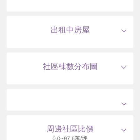
年
出租中房屋
110/10
大樓
文林北路136號24樓
10000
89
.8
萬
含車位700萬
萬 / 坪
已
扣除車位
總建坪
120.07
車位
16.52坪
樓層
24/25樓
本戶歷史交易
2
筆
社區棟數分布圖
交易紀錄1
102/11
較前次交易
--
總價
10152
萬
單價
91.2
萬/坪
當時屋齡
年
交易紀錄2
110/10
較前次交易
-1.5%
總價
10000
萬
單價
89.8
萬/坪
當時屋齡
4.7
年
110/08
大樓
文林北路138號15樓
8700
80
周邊社區比價
.1
萬
含車位400萬*
萬 / 坪
已扣
除車位
0.0~97.6萬/坪