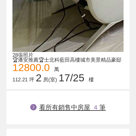
28張照片
🏆潘安推薦🏆士北科藍田高樓城市美景精品豪邸
12800.0
萬
2
17/25
112.21 坪
房(室)
樓
看所有銷售中房屋
4
筆