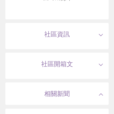
總建坪
120.16
車位
16.53坪*
樓層
15/25樓
豐鈺
臺北市北投區明德路
65
社區資訊
--
萬
類型
大樓
戶數
64戶
坪數
49.92~131.9坪
10 年
40.12~66.21 坪
0 筆待售
屋齡
約9年
樓高
25層
社區開箱文
公設比
約32%
公共設施
屋頂花園,交誼廳,健身房
國小學區
文林國小
遠雄御之邸
國中學區
明德國中
土地分區
住三
臺北市北投區文林北路
主結構
鋼骨(SC)或鋼骨混凝土,加強磚造或其他
建材,其他
相關新聞
建設公司
永陞建設
90
萬
.3
管理方式
保全系統
13 年
95.59~144.26 坪
0 筆待售