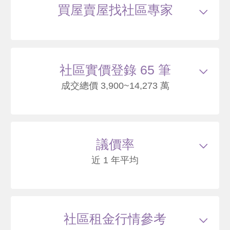
買屋賣屋找社區專家
社區實價登錄 65 筆
成交總價 3,900~14,273 萬
113/07
大樓
文林北路136號18樓
10600
89
議價率
.6
萬
含車位600萬
萬 / 坪
已
扣除車位
近 1 年平均
總建坪
120.7
車位
9.08坪
樓層
18/25樓
本戶歷史交易
3
筆
交易紀錄1
102/11
較前次交易
--
總價
9713
萬
單價
87.6
萬/坪
當時屋齡
年
交易紀錄2
108/03
較前次交易
0.9%
總價
9800
萬
單價
83
萬/坪
當時屋齡
2.1
年
社區租金行情參考
交易紀錄3
113/07
較前次交易
8.2%
總價
10600
萬
單價
89.6
萬/坪
當時屋齡
7.4