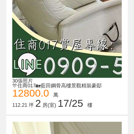
30張照片
🎊住商017🏡藍田鋼骨高樓景觀精裝豪邸
12800.0
萬
2
17/25
112.21 坪
房(室)
樓