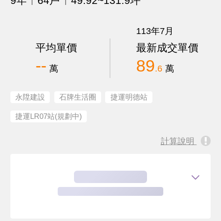
9年
64戶
49.92~131.9坪
113年7月
平均單價
最新成交單價
--
89
萬
.6
萬
永陞建設
石牌生活圈
捷運明德站
捷運LR07站(規劃中)
計算說明