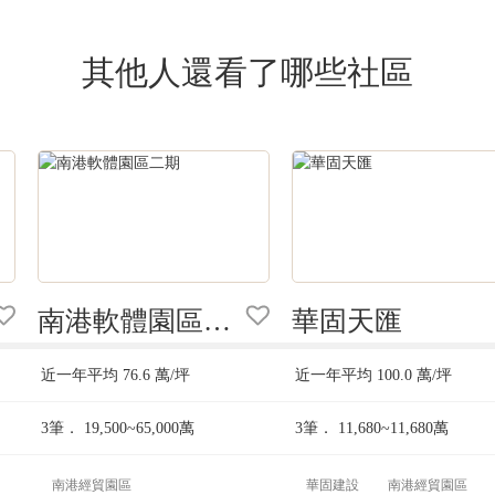
其他人還看了哪些社區
南港軟體園區二期
華固天匯
近一年平均
76.6
萬/坪
近一年平均
100.0
萬/坪
3筆．
19,500~65,000
萬
3筆．
11,680~11,680
萬
南港經貿園區
華固建設
南港經貿園區