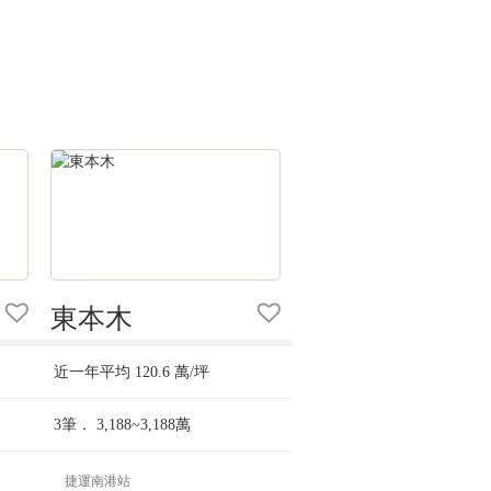
東本木
近一年平均
120.6
萬/坪
3筆．
3,188~3,188
萬
捷運南港站