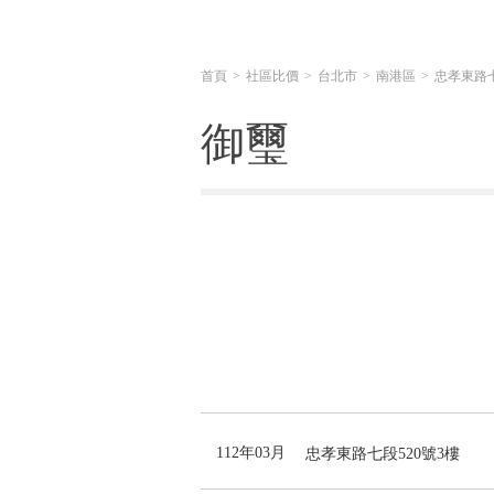
首頁
社區比價
台北市
南港區
忠孝東路
御璽
112年03月
忠孝東路七段520號3樓