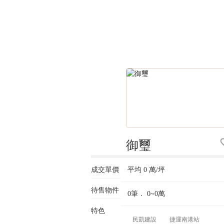
御璽
成交單價
平均
0
萬/坪
待售物件
0筆．
0~0
萬
特色
民凱建設
捷運南港站