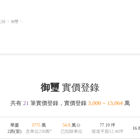
七段
御璽
御璽
實價登錄
共有
21
筆實價登錄，實價登錄
3,000 ~ 13,064
萬
華廈
3775
萬
54.8
萬
77.19
坪
16.
2房(室)
含車位230萬*
已扣除車位
坡道平面12.46坪