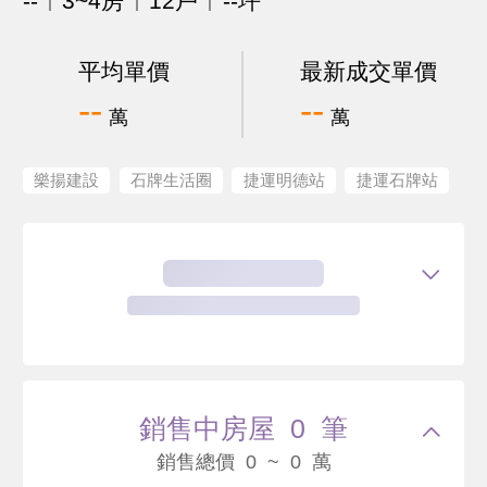
--
3~4房
12戶
--坪
平均單價
最新成交單價
--
--
萬
萬
樂揚建設
石牌生活圈
捷運明德站
捷運石牌站
銷售中房屋 0 筆
銷售總價 0 ~ 0 萬