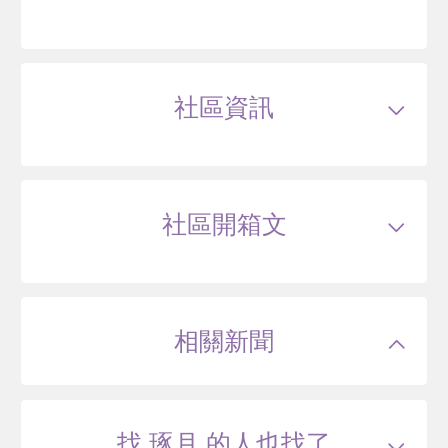
岳泰明德
台北市北投區懷德街66巷21號
社區資訊
--
萬
類型
電梯大樓
戶數
12戶
坪數
--坪
-- 年
20~37 坪
0 筆待售
屋齡
約0年
樓高
地上14層，地下2層層
社區開箱文
公設比
約41.0%
公共設施
接待大廳,交誼廳,會議室,信箱區,曬被區
國小學區
--
天郁
國中學區
--
土地分區
第三種住宅區
臺北市北投區裕民六路90巷
主結構
--
建設公司
樂揚建設股份有限公司
相關新聞
管理方式
--
--
萬
0 年
坪
0 筆待售
找 琢月 的人也找了