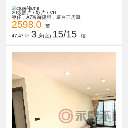
20張照片 / 影片 / VR
專任．A7富御捷境．露台三房車
2598.0
萬
3
15/15
47.47 坪
房(室)
樓