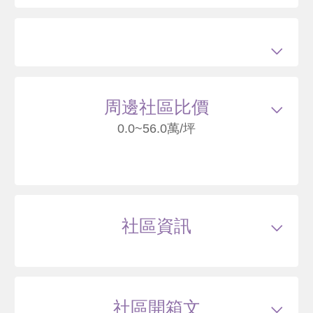
680
周邊社區比價
0.0~56.0萬/坪
玄泰T1
桃園市龜山區樂善二路
社區資訊
33
萬
.7
類型
大樓
戶數
339戶
坪數
18.78~43坪
0 年
19.66~42 坪
6 筆待售
屋齡
約5年
樓高
15層
社區開箱文
公設比
約31.5%