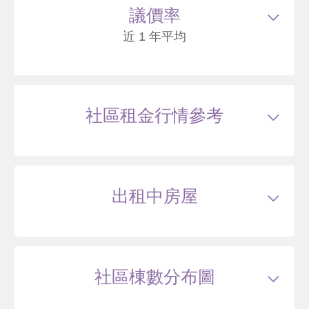
1360
42
議價率
.8
萬
含車位175萬*
萬 / 坪
已扣
除車位
近 1 年平均
總建坪
37.02
車位
9.33坪
樓層
9/15樓
115/04
大樓
牛角坡路286號14樓之1
社區租金行情參考
1200
41
.6
萬
萬 / 坪
總建坪
28.86
車位
樓層
14/14樓
出租中房屋
115/02
大樓
牛角坡路276號15樓之5
1430
44
.5
萬
含車位140萬
萬 / 坪
已扣
除車位
總建坪
35.8
車位
6.80坪
樓層
15/15樓
社區棟數分布圖