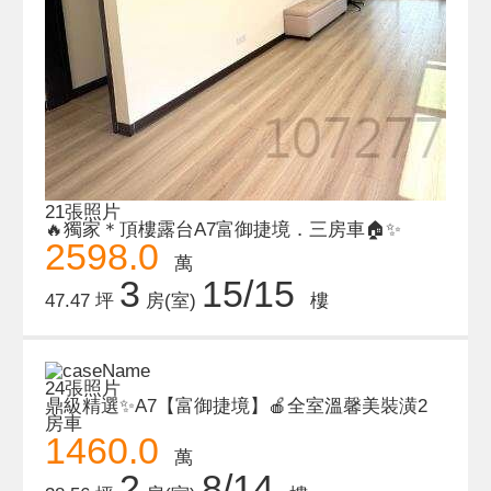
21張照片
🔥獨家＊頂樓露台A7富御捷境．三房車🏠✨
2598.0
萬
3
15/15
47.47 坪
房(室)
樓
24張照片
鼎級精選✨A7【富御捷境】🍎全室溫馨美裝潢2
房車
1460.0
萬
2
8/14