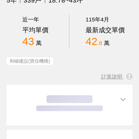
5年
339戶
18.78~43坪
近一年
115年4月
平均單價
最新成交單價
43
42
萬
.8
萬
和峻建設(寶佳機構)
計算說明