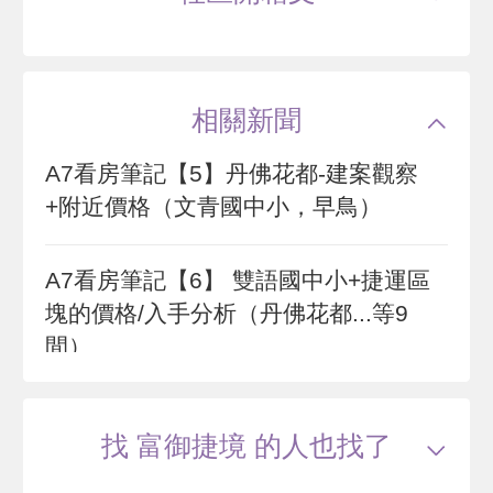
公共設施
--
國小學區
文青國小
智匯學
國中學區
大崗國中
土地分區
住宅區
桃園市龜山區牛角坡路
主結構
鋼筋混凝土(RC)
建設公司
和峻建設
相關新聞
管理方式
管理員
40
萬
.9
A7看房筆記【5】丹佛花都-建案觀察
1 年
19.83~28.47 坪
6 筆待售
+附近價格（文青國中小，早鳥）
A7看房筆記【6】 雙語國中小+捷運區
捷市閱
塊的價格/入手分析（丹佛花都...等9
桃園市龜山區樂善二路
間）
56
萬
0 年
20~38 坪
0 筆待售
找 富御捷境 的人也找了