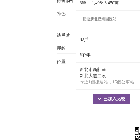
待售物件
3筆．
1,498~3,450
萬
特色
捷運新北產業園區站
總戶數
92戶
屋齡
約7年
位置
新北市新莊區
新北大道二段
附近1個捷運站，15個公車站
已加入比較