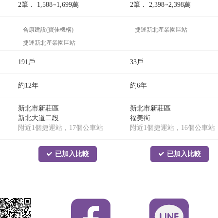
2筆．
1,588~1,699
萬
2筆．
2,398~2,398
萬
合康建設(寶佳機構)
捷運新北產業園區站
捷運新北產業園區站
191戶
33戶
約12年
約6年
新北市新莊區
新北市新莊區
新北大道二段
福美街
附近1個捷運站，17個公車站
附近1個捷運站，16個公車站
已加入比較
已加入比較