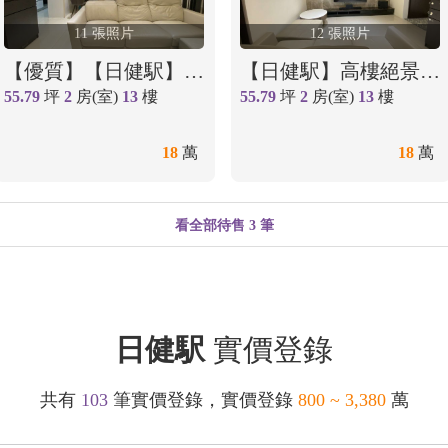
11 張照片
12 張照片
【優質】【日健駅】高樓景觀極品大兩房＋車位
【日健駅】高樓絕景大兩房，入主捷運生活圈含車位！
55.79
坪
2
房(室)
13
樓
55.79
坪
2
房(室)
13
樓
18
萬
18
萬
看全部待售 3 筆
日健駅
實價登錄
共有
103
筆實價登錄，實價登錄
800 ~ 3,380
萬