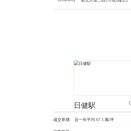
新北大道二段251號2樓之2
日健駅
成交單價
近一年平均
67.5
萬/坪