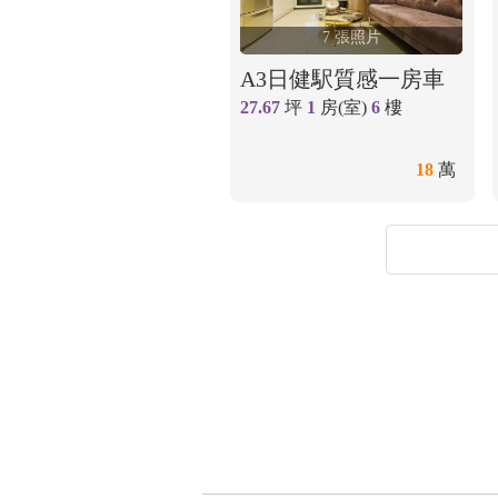
7 張照片
A3日健駅質感一房車
27.67
坪
1
房(室)
6
樓
18
萬