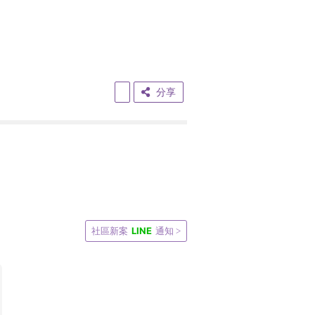
分享
LINE
社區新案
通知 >