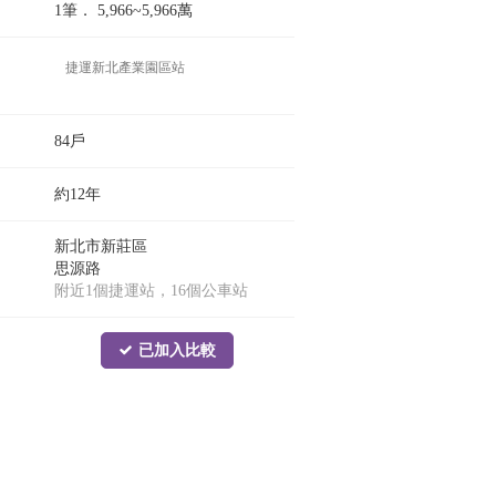
1筆．
5,966~5,966
萬
捷運新北產業園區站
84戶
約12年
新北市新莊區
思源路
附近1個捷運站，16個公車站
已加入比較