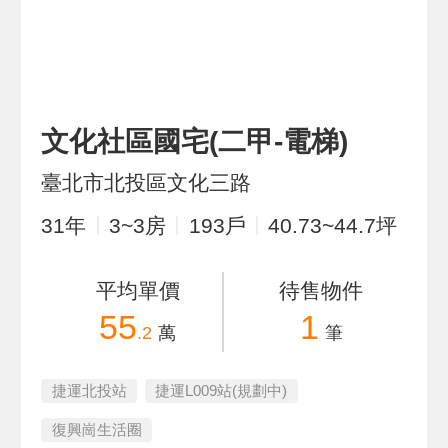
文化社區國宅(二甲-電梯)
臺北市北投區文化三路
31
年
3~3
房
193
戶
40.73~44.7
坪
平均單價
待售物件
55
1
.2
萬
筆
捷運北投站
捷運L009站(規劃中)
復興崗生活圈