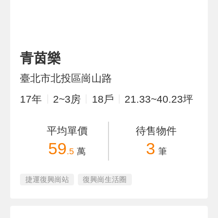
青茵樂
臺北市北投區崗山路
17
年
2~3
房
18
戶
21.33~40.23
坪
平均單價
待售物件
59
3
.5
萬
筆
捷運復興崗站
復興崗生活圈