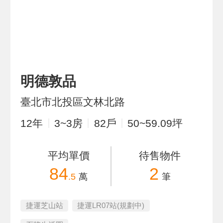
明德敦品
臺北市北投區文林北路
12
年
3~3
房
82
戶
50~59.09
坪
平均單價
待售物件
84
2
.5
萬
筆
捷運芝山站
捷運LR07站(規劃中)