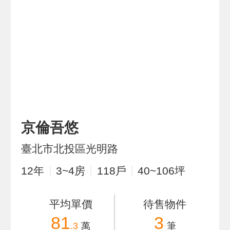
京倫吾悠
臺北市北投區光明路
12
年
3~4
房
118
戶
40~106
坪
平均單價
待售物件
81
3
.3
萬
筆