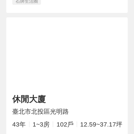
石牌生活圈
休閒大廈
臺北市北投區光明路
43
年
1~3
房
102
戶
12.59~37.17
坪