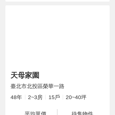
天母家園
臺北市北投區榮華一路
48
年
2~3
房
15
戶
20~40
坪
平均單價
待售物件