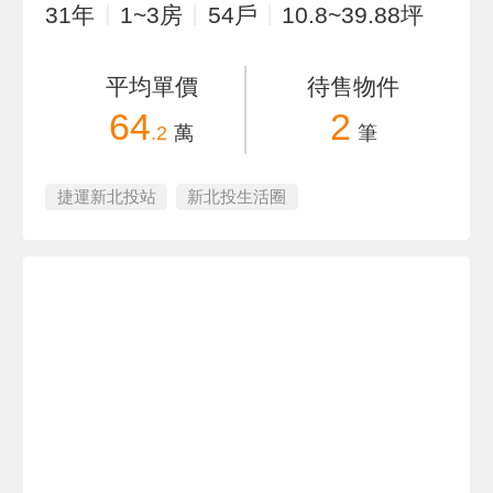
31
年
1~3
房
54
戶
10.8~39.88
坪
平均單價
待售物件
64
2
.2
萬
筆
捷運新北投站
新北投生活圈