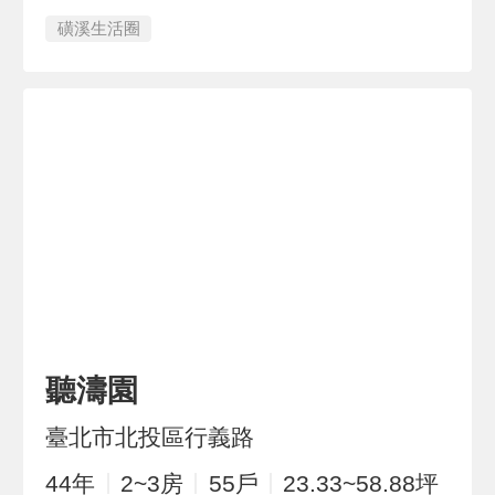
磺溪生活圈
聽濤園
臺北市北投區行義路
44
年
2~3
房
55
戶
23.33~58.88
坪