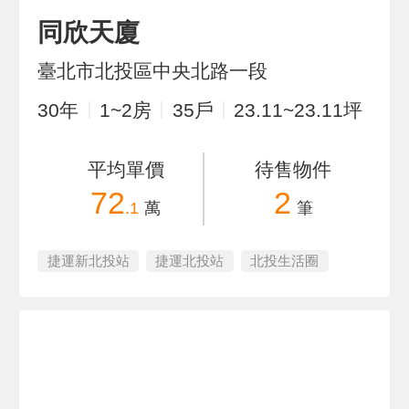
同欣天廈
臺北市北投區中央北路一段
30
年
1~2
房
35
戶
23.11~23.11
坪
平均單價
待售物件
72
2
.1
萬
筆
捷運新北投站
捷運北投站
北投生活圈