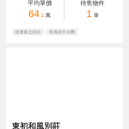
平均單價
待售物件
64
1
.1
萬
筆
捷運新北投站
復興崗生活圈
東初和風別莊