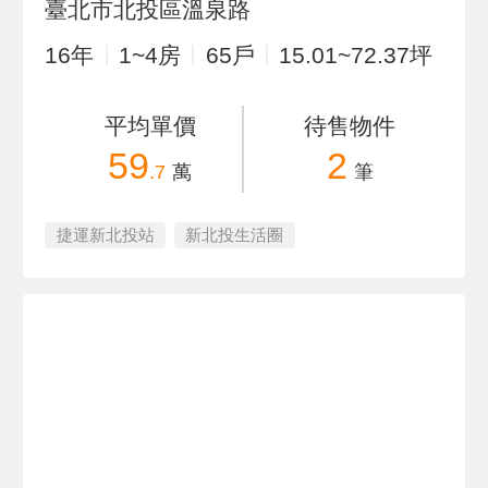
臺北市北投區溫泉路
16
年
1~4
房
65
戶
15.01~72.37
坪
平均單價
待售物件
59
2
.7
萬
筆
捷運新北投站
新北投生活圈