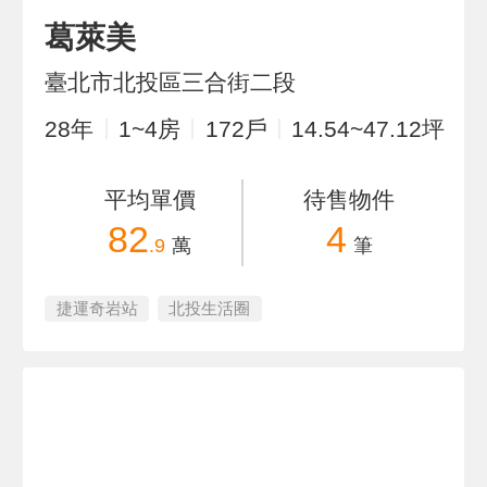
葛萊美
臺北市北投區三合街二段
28
年
1~4
房
172
戶
14.54~47.12
坪
平均單價
待售物件
82
4
.9
萬
筆
捷運奇岩站
北投生活圈