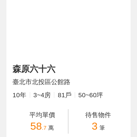
森原六十六
臺北市北投區公館路
10
年
3~4
房
81
戶
50~60
坪
平均單價
待售物件
58
3
.7
萬
筆