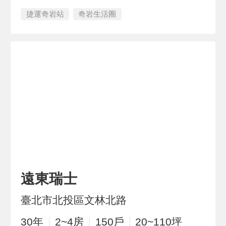
捷運奇岩站
奇岩生活圈
遠東瑞士
臺北市北投區文林北路
30
年
2~4
房
150
戶
20~110
坪