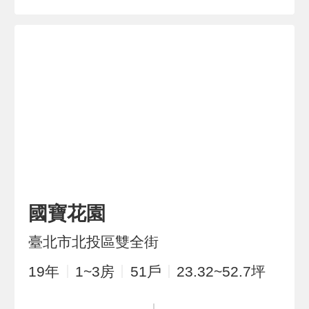
國寶花園
臺北市北投區雙全街
19
年
1~3
房
51
戶
23.32~52.7
坪