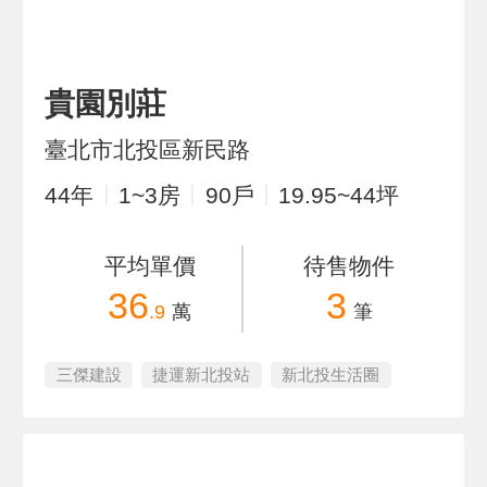
貴園別莊
臺北市北投區新民路
44
年
1~3
房
90
戶
19.95~44
坪
平均單價
待售物件
36
3
.9
萬
筆
三傑建設
捷運新北投站
新北投生活圈