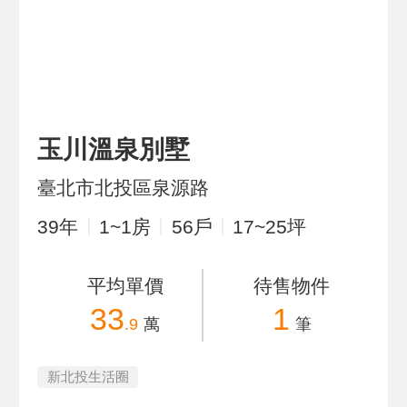
玉川溫泉別墅
臺北市北投區泉源路
39
年
1~1
房
56
戶
17~25
坪
平均單價
待售物件
33
1
.9
萬
筆
新北投生活圈