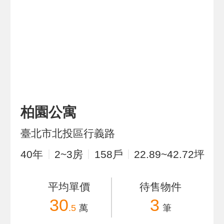
柏園公寓
臺北市北投區行義路
40
年
2~3
房
158
戶
22.89~42.72
坪
平均單價
待售物件
30
3
.5
萬
筆