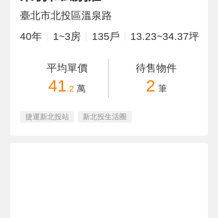
臺北市北投區溫泉路
40
年
1~3
房
135
戶
13.23~34.37
坪
平均單價
待售物件
41
2
.2
萬
筆
捷運新北投站
新北投生活圈