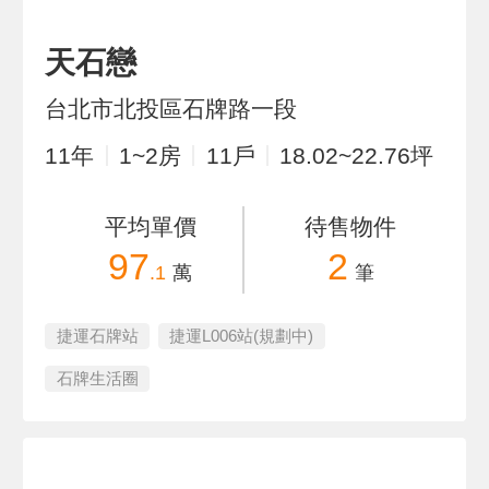
天石戀
台北市北投區石牌路一段
11
年
1~2
房
11
戶
18.02~22.76
坪
平均單價
待售物件
97
2
.1
萬
筆
捷運石牌站
捷運L006站(規劃中)
石牌生活圈