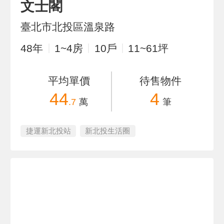
文士閣
臺北市北投區溫泉路
48
年
1~4
房
10
戶
11~61
坪
平均單價
待售物件
44
4
.7
萬
筆
捷運新北投站
新北投生活圈